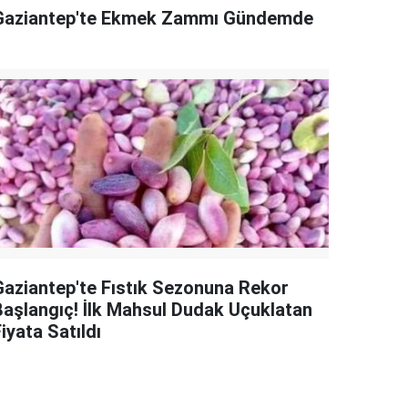
Gaziantep'te Ekmek Zammı Gündemde
Gaziantep'te Fıstık Sezonuna Rekor
Başlangıç! İlk Mahsul Dudak Uçuklatan
iyata Satıldı