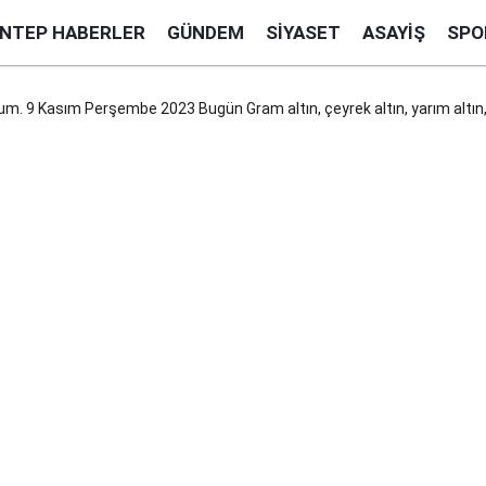
ANTEP HABERLER
GÜNDEM
SIYASET
ASAYIŞ
SPO
um. 9 Kasım Perşembe 2023 Bugün Gram altın, çeyrek altın, yarım altın, t