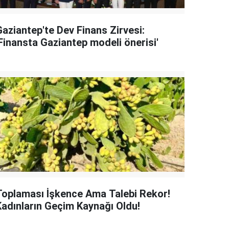
Gaziantep'te Dev Finans Zirvesi:
'Finansta Gaziantep modeli önerisi'
Toplaması İşkence Ama Talebi Rekor!
Kadınların Geçim Kaynağı Oldu!