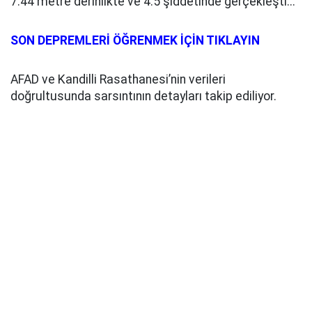
7.44 metre derinlikte ve 4.5 şiddetinde gerçekleşti...
SON DEPREMLERİ ÖĞRENMEK İÇİN TIKLAYIN
AFAD ve Kandilli Rasathanesi’nin verileri
doğrultusunda sarsıntının detayları takip ediliyor.