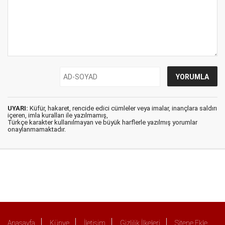
UYARI:
Küfür, hakaret, rencide edici cümleler veya imalar, inançlara saldırı
içeren, imla kuralları ile yazılmamış,
Türkçe karakter kullanılmayan ve büyük harflerle yazılmış yorumlar
onaylanmamaktadır.
Anasayfa
Künye
İletişim
Gizlilik İlkeleri
Sitene Ekle