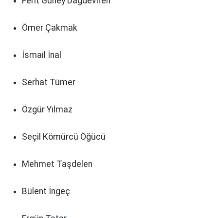
Ferit Güney Dağdeviren
Ömer Çakmak
İsmail İnal
Serhat Tümer
Özgür Yılmaz
Seçil Kömürcü Öğücü
Mehmet Taşdelen
Bülent İngeç