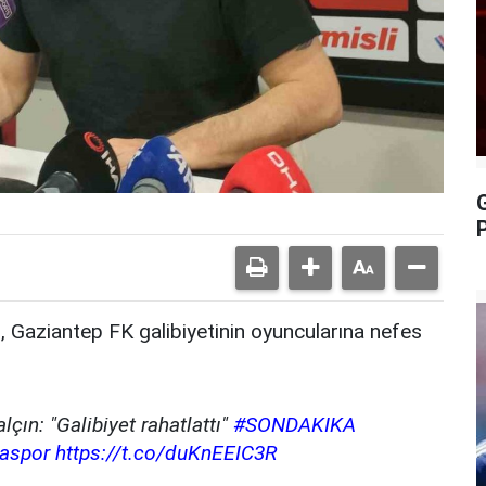
P
, Gaziantep FK galibiyetinin oyuncularına nefes
çın: "Galibiyet rahatlattı"
#SONDAKIKA
aspor
https://t.co/duKnEEIC3R