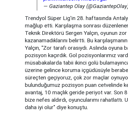
— Gaziantep Olay (@GaziantepOlay
Trendyol Süper Lig'in 28. haftasında Antaly
mağlup etti. Karşılaşma sonrası düzenlene
Teknik Direktörü Sergen Yalçın, oyunun zor
kazanamadıklarını belirtti. Bu karşılaşmanı
Yalçın, "Zor tarafı orasıydı. Aslında oyuna 
pozisyon kaçırdık. Gol pozisyonlarımız vardı.
müsabakalarda tabii ikinci golü bulamayınca
üzerine gelince koruma içgüdüsüyle beraber
süreçten geçiyoruz, çok zor maçlar oynuyor
bulunduğumuz pozisyon puan cetvelinde ken
avantaj, 10 maçlık geride periyot var. Son 
bize nefes aldırdı, oyuncularımı rahatlattı
daha iyi olur" diye konuştu.