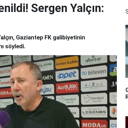
nildi! Sergen Yalçın:
lçın, Gaziantep FK galibiyetinin
nı söyledi.