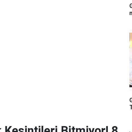
G
 Kesintileri Bitmiyor! 8