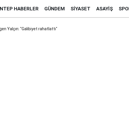
ANTEP HABERLER
GÜNDEM
SIYASET
ASAYIŞ
SPO
en Yalçın: "Galibiyet rahatlattı"