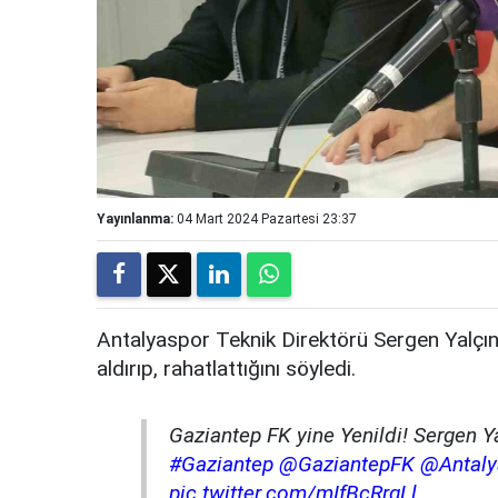
Yayınlanma:
04 Mart 2024 Pazartesi 23:37
Antalyaspor Teknik Direktörü Sergen Yalçın
aldırıp, rahatlattığını söyledi.
Gaziantep FK yine Yenildi! Sergen Yal
#Gaziantep
@GaziantepFK
@Antaly
pic.twitter.com/mIfBcRrgLl