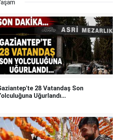
Yaşam
Gaziantep'te 28 Vatandaş Son
Yolculuğuna Uğurlandı...