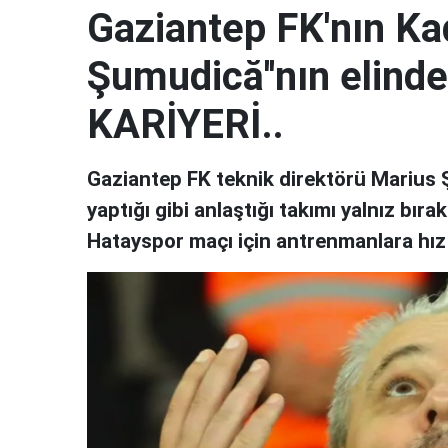
Gaziantep FK'nın Ka
Şumudică''nın elinde
KARİYERİ..
Gaziantep FK teknik direktörü Marius Ş
yaptığı gibi anlaştığı takımı yalnız bı
Hatayspor maçı için antrenmanlara hı