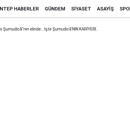
ANTEP HABERLER
GÜNDEM
SIYASET
ASAYIŞ
SPO
s Şumudică''nın elinde... İşte Şumudică'NIN KARİYERİ..