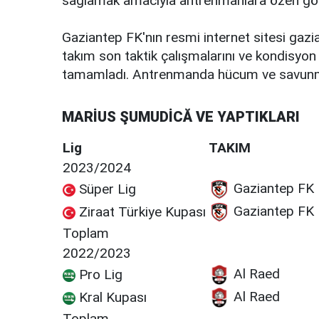
sağlamak amacıyla antrenmanlara özen gös
Gaziantep FK'nın resmi internet sitesi gaz
takım son taktik çalışmalarını ve kondisyo
tamamladı. Antrenmanda hücum ve savunma o
MARİUS ŞUMUDİCĂ VE YAPTIKLARI
Lig
TAKIM
2023/2024
Gaziantep FK
Süper Lig
Gaziantep FK
Ziraat Türkiye Kupası
Toplam
2022/2023
Al Raed
Pro Lig
Al Raed
Kral Kupası
Toplam