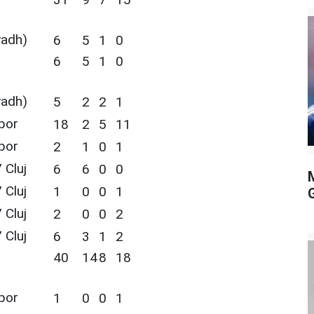
yadh)
6
5
1
0
6
5
1
0
yadh)
5
2
2
1
por
18
2
5
11
por
2
1
0
1
 Cluj
6
6
0
0
 Cluj
1
0
0
1
 Cluj
2
0
0
2
 Cluj
6
3
1
2
40
14
8
18
por
1
0
0
1