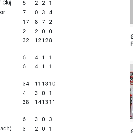
 Cluj
5
2
2
1
or
7
0
3
4
17
8
7
2
2
2
0
0
32
12
12
8
6
4
1
1
6
4
1
1
34
11
13
10
4
3
0
1
38
14
13
11
6
3
0
3
yadh)
3
2
0
1