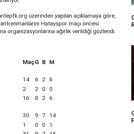
teriyor.
iantepfk.org üzerinden yapılan açıklamaya göre,
n antrenmanlarını Hatayspor maçı öncesi
rganizasyonlarına ağırlık verildiği gözlendi.
Maç
G
B
M
14
6
2
6
2
2
0
0
16
8
2
6
30
9
7
14
P
1
0
0
1
31
9
7
15