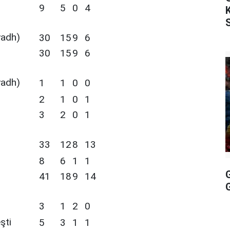
9
5
0
4
yadh)
30
15
9
6
30
15
9
6
yadh)
1
1
0
0
2
1
0
1
3
2
0
1
33
12
8
13
8
6
1
1
41
18
9
14
3
1
2
0
şti
5
3
1
1