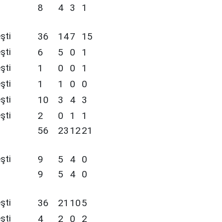
8
4
3
1
şti
36
14
7
15
şti
6
5
0
1
şti
1
0
0
1
şti
1
1
0
0
şti
10
3
4
3
şti
2
0
1
1
56
23
12
21
şti
9
5
4
0
9
5
4
0
şti
36
21
10
5
şti
4
2
0
2