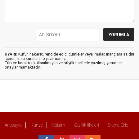
UYARI:
Küfür, hakaret, rencide edici cümleler veya imalar, inançlara saldırı
içeren, imla kuralları ile yazılmamış,
Türkçe karakter kullanılmayan ve büyük harflerle yazılmış yorumlar
onaylanmamaktadır.
Anasayfa
Künye
İletişim
Gizlilik İlkeleri
Sitene Ekle