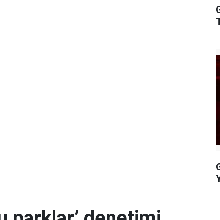
G
Y
u parklar’ denetimi