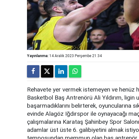
Yayınlanma:
14 Aralık 2023 Perşembe 21:34
Rehavete yer vermek istemeyen ve henüz hiç
Basketbol Baş Antrenörü Ali Yıldırım, ligi
başarmadıklarını belirterek, oyuncularına sı
evinde Alagöz Iğdırspor ile oynayacağı maçın
çalışmalarına Karataş Şahinbey Spor Salon
adamlar üst üste 6. galibiyetini almak isti
temposundan memmun olan baş antrenör Ali 