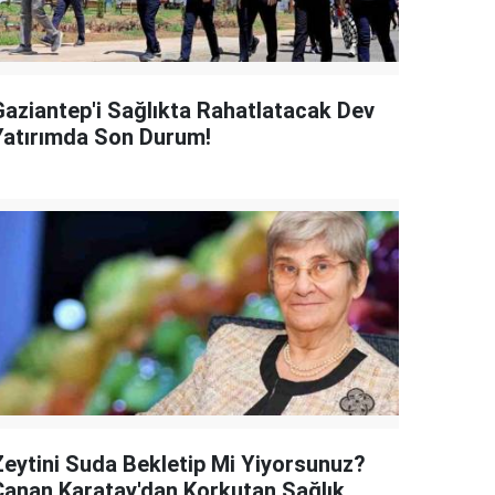
Gaziantep'i Sağlıkta Rahatlatacak Dev
Yatırımda Son Durum!
Zeytini Suda Bekletip Mi Yiyorsunuz?
Canan Karatay'dan Korkutan Sağlık