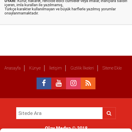
UYARI:
Küfür, hakaret, rencide edici cümleler veya imalar, inançlara saldırı
içeren, imla kuralları ile yazılmamış,
Türkçe karakter kullanılmayan ve büyük harflerle yazılmış yorumlar
onaylanmamaktadır.
Anasayfa
Künye
İletişim
Gizlilik İlkeleri
Sitene Ekle
Olay Medya
© 2018