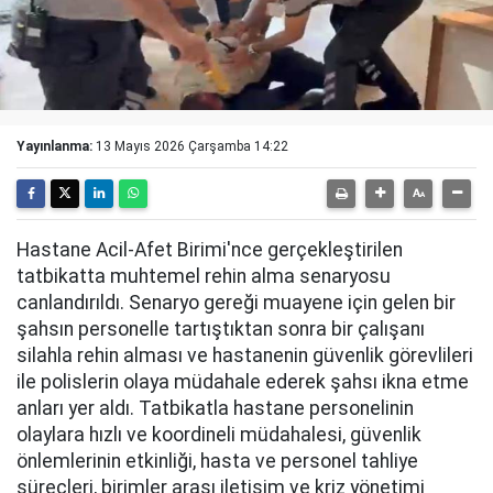
Yayınlanma:
13 Mayıs 2026 Çarşamba 14:22
Hastane Acil-Afet Birimi'nce gerçekleştirilen
tatbikatta muhtemel rehin alma senaryosu
canlandırıldı. Senaryo gereği muayene için gelen bir
şahsın personelle tartıştıktan sonra bir çalışanı
silahla rehin alması ve hastanenin güvenlik görevlileri
ile polislerin olaya müdahale ederek şahsı ikna etme
anları yer aldı. Tatbikatla hastane personelinin
olaylara hızlı ve koordineli müdahalesi, güvenlik
önlemlerinin etkinliği, hasta ve personel tahliye
süreçleri, birimler arası iletişim ve kriz yönetimi