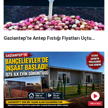
Gaziantep’te Antep Fıstığı Fiyatları Uçtu...