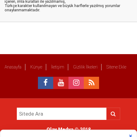
içeren, imla kuralları ile yazılmamış,
Türkçe karakter kullanılmayan ve büyük harflerle yazılmış yorumlar
onaylanmamaktadır.
Anasayfa
Künye
İletişim
Gizlilik İlkeleri
Sitene Ekle
Olay Medya
© 2018
Sitemizde kullanılan içerik ve görsellerin tüm hakları saklıdır, izinsiz