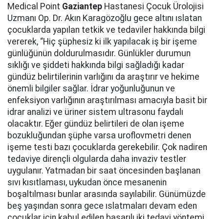
Medical Point
Gaziantep
Hastanesi Çocuk Ürolojisi
Uzmanı Op. Dr. Akın Karagözoğlu gece altını ıslatan
çocuklarda yapılan tetkik ve tedaviler hakkında bilgi
vererek, “Hiç şüphesiz ki ilk yapılacak iş bir işeme
günlüğünün doldurulmasıdır. Günlükler durumun
sıklığı ve şiddeti hakkında bilgi sağladığı kadar
gündüz belirtilerinin varlığını da araştırır ve hekime
önemli bilgiler sağlar. İdrar yoğunluğunun ve
enfeksiyon varlığının araştırılması amacıyla basit bir
idrar analizi ve üriner sistem ultrasonu faydalı
olacaktır. Eğer gündüz belirtileri de olan işeme
bozukluğundan şüphe varsa uroflovmetri denen
işeme testi bazı çocuklarda gerekebilir. Çok nadiren
tedaviye dirençli olgularda daha invaziv testler
uygulanır. Yatmadan bir saat öncesinden başlanan
sıvı kısıtlaması, uykudan önce mesanenin
boşaltılması bunlar arasında sayılabilir. Günümüzde
beş yaşından sonra gece ıslatmaları devam eden
çocuklar için kabul edilen başarılı iki tedavi yöntemi