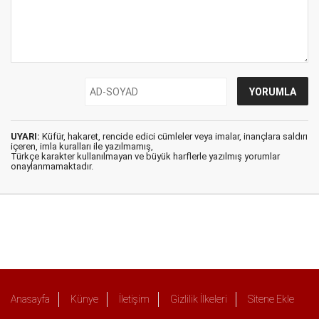
UYARI:
Küfür, hakaret, rencide edici cümleler veya imalar, inançlara saldırı
içeren, imla kuralları ile yazılmamış,
Türkçe karakter kullanılmayan ve büyük harflerle yazılmış yorumlar
onaylanmamaktadır.
Anasayfa
Künye
İletişim
Gizlilik İlkeleri
Sitene Ekle