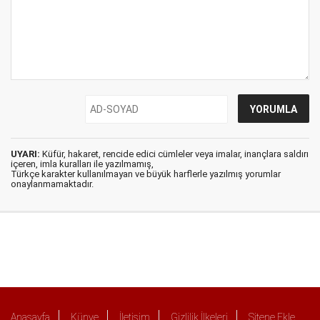
UYARI:
Küfür, hakaret, rencide edici cümleler veya imalar, inançlara saldırı
içeren, imla kuralları ile yazılmamış,
Türkçe karakter kullanılmayan ve büyük harflerle yazılmış yorumlar
onaylanmamaktadır.
Anasayfa
Künye
İletişim
Gizlilik İlkeleri
Sitene Ekle