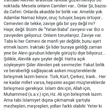
İran’daki Aleviler arasında farklılık gözlemleniyor bu
noktada. Mesela onların Camileri var… Onlar Şii, bazısı
da Caferi. Onlarda akaidde bir birlik var. Amelde yok.
Adamlar Namaz kılıyor, oruç tutuyor, başını örtüyor...
Cemevleri de tekke, zaviye gibi bir şey değil mi?
Hayır, değil. Bizim de “Yatan Baba” zaviyesi var. Biz o
zaviyeden geliyoruz. Onların torunlarıyız. Zaviye var.
Tabii ki her Cemevi de menfi yer değildir, bunu ayırt
etmek lazım. Iraktaki Şii lider buraya geldiği zaman
yine bir Alevi gurubun lideriyle görüştü diye biliyoruz…
Şiilikle, Alevilik aynı şeyler değil. Hatta açık
söyleyeyim Şiiler Alevileri pek sevmezler. Fakat birlik
ve beraberliği sağlayacak askeri müştereklerde
birleşmek lazım bence. Türk, Kürt, Çerkez, İranlı... Her
ne kadar millet varsa, hepsinin asgari müştereklerde
birleşmesi gerekiyor. İslam dini için, Allah için,
Muhammed (s.a.v.) için, Hz. Ali için birleşmek lazım.
Ama tabi İslamiyet dışına çıkmamak şartıyla
mezhepleri, meşrepleri, yolları farklı olabilir. Yeter ki