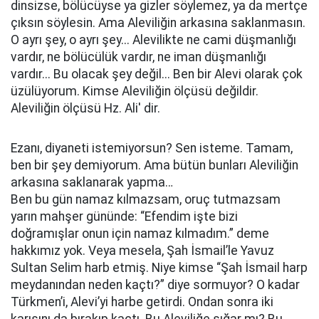
dinsizse, bölücüyse ya gizler söylemez, ya da mertçe
çıksın söylesin. Ama Aleviliğin arkasına saklanmasın.
O ayrı şey, o ayrı şey... Alevilikte ne cami düşmanlığı
vardır, ne bölücülük vardır, ne iman düşmanlığı
vardır... Bu olacak şey değil... Ben bir Alevi olarak çok
üzülüyorum. Kimse Aleviliğin ölçüsü değildir.
Aleviliğin ölçüsü Hz. Ali' dir.
Ezanı, diyaneti istemiyorsun? Sen isteme. Tamam,
ben bir şey demiyorum. Ama bütün bunları Aleviliğin
arkasına saklanarak yapma…
Ben bu gün namaz kılmazsam, oruç tutmazsam
yarın mahşer gününde: “Efendim işte bizi
doğramışlar onun için namaz kılmadım.” deme
hakkımız yok. Veya mesela, Şah İsmail’le Yavuz
Sultan Selim harb etmiş. Niye kimse “Şah İsmail harp
meydanından neden kaçtı?” diye sormuyor? O kadar
Türkmen’i, Alevi’yi harbe getirdi. Ondan sonra iki