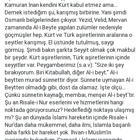
Kamuran İnan kendini Kürt kabul etmez ama...
Demek istediğim şu, karışmış birbirine. Yani şimdi
Osmanlı belgelerinden çıkıyor. Yezid, Velid, Mervan
zamanında Al-i Beyte yapılan zulümler nedeniyle
göçmüşler hep. Kürt ve Türk aşiretlerinin aralarına o
seyitler karışmış. El üstünde tutulmuş, saygı
görmüş. Şimdi bakın şarkta Seyyit olmak çok makbul
bir şeydir. Kürt aşiretlerinin, Türk aşiretlerinin içinde
seyyitler var. Peygamberimiz (s.a.v): “Size iki şey
bırakıyorum. Biri Kitabullah, diğer Al-i beyt.” Al-i
beytten murad sünnettir diyor. Sünnete uymayan Al-i
Beytten olmadığı gibi, dost da olamaz. İşte ölçü...
Çünkü sünnetin kaynağı, membaı, menşei Al-i beyt'tir.
Şu an Risale-i Nur eserlerini ve hizmetlerini hangi
noktada görüyorsunuz? Hedeflediği noktaya ulaşmış
mı? Şu an dünyada İslami hareketin içinde Risale-i
Nur’dan daha mükemmel, daha ilmi, İslamla başarılı
daha farklı bir hareket yok. İhvan-ı Müslim’in