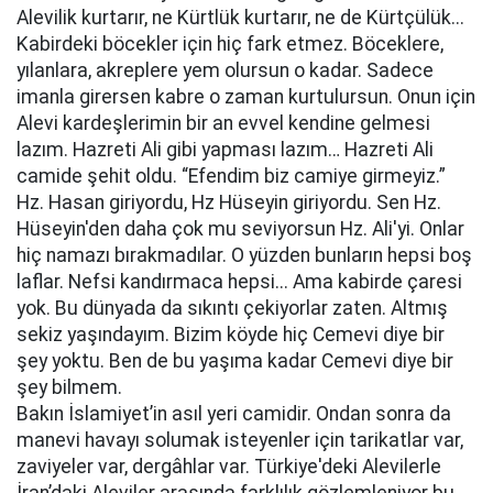
Alevilik kurtarır, ne Kürtlük kurtarır, ne de Kürtçülük...
Kabirdeki böcekler için hiç fark etmez. Böceklere,
yılanlara, akreplere yem olursun o kadar. Sadece
imanla girersen kabre o zaman kurtulursun. Onun için
Alevi kardeşlerimin bir an evvel kendine gelmesi
lazım. Hazreti Ali gibi yapması lazım… Hazreti Ali
camide şehit oldu. “Efendim biz camiye girmeyiz.”
Hz. Hasan giriyordu, Hz Hüseyin giriyordu. Sen Hz.
Hüseyin'den daha çok mu seviyorsun Hz. Ali'yi. Onlar
hiç namazı bırakmadılar. O yüzden bunların hepsi boş
laflar. Nefsi kandırmaca hepsi... Ama kabirde çaresi
yok. Bu dünyada da sıkıntı çekiyorlar zaten. Altmış
sekiz yaşındayım. Bizim köyde hiç Cemevi diye bir
şey yoktu. Ben de bu yaşıma kadar Cemevi diye bir
şey bilmem.
Bakın İslamiyet’in asıl yeri camidir. Ondan sonra da
manevi havayı solumak isteyenler için tarikatlar var,
zaviyeler var, dergâhlar var. Türkiye'deki Alevilerle