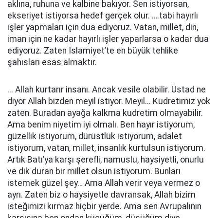
aklına, ruhuna ve kalbine bakıyor. Sen istiyorsan,
ekseriyet istiyorsa hedef gerçek olur. ….tabi hayırlı
işler yapmaları için dua ediyoruz. Vatan, millet, din,
iman için ne kadar hayırlı işler yaparlarsa o kadar dua
ediyoruz. Zaten İslamiyet’te en büyük tehlike
şahısları esas almaktır.
... Allah kurtarır insanı. Ancak vesile olabilir. Üstad ne
diyor Allah bizden meyil istiyor. Meyil... Kudretimiz yok
zaten. Buradan ayağa kalkma kudretim olmayabilir.
Ama benim niyetim iyi olmalı. Ben hayır istiyorum,
güzellik istiyorum, dürüstlük istiyorum, adalet
istiyorum, vatan, millet, insanlık kurtulsun istiyorum.
Artık Batı’ya karşı şerefli, namuslu, haysiyetli, onurlu
ve dik duran bir millet olsun istiyorum. Bunları
istemek güzel şey… Ama Allah verir veya vermez o
ayrı. Zaten biz o haysiyetle davransak, Allah bizim
isteğimizi kırmaz hiçbir yerde. Ama sen Avrupalının