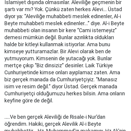
İslamiyet dışında olmasınlar. Aleviliğe geçmenin bir
şartı var mı? Yok. Çünkü zaten herkes Alevi... Üstad
diyor ya: “Aleviliğe muhabbeti meslek edinenler, Al-i
Beyte muhabbeti meslek edinenler...” diye. Al-i Beyte
muhabbeti olan insanın bir kere “Cami istemeyiz”
demesi mümkün değil. Bunlar azınlıkta oldukları
halde bir kitleyi kullanmak istiyorlar. Ama bunu
kimseye yutturamazlar. Bir Alevi olarak ben de
yutmuyorum. Kimsenin de yutacağı yok. Bunlar
mertçe çıkıp “Biz dinsiziz” desinler. Laik Türkiye
Cunhuriyetinde kimse onları ayıplamaz zaten. Ama
biz gerçek manada da Cumhuriyetçiyiz. “Manasız
isim ve resim değil.” diyor Üstad. Gerçek manada
Cumhuriyetçi olduğumuzu herkes bilsin. Ama onların
keyfine göre de değil.
…..Ve ben gerçek Aleviliği de Risale-i Nur’dan
öğrendim. Hakiki, gerçek Alevilik Al-i Beyte