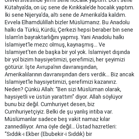
Üniversitesinde yirmi sene hocalık yaptım. Dört sene
Kütahya’da, on üç sene de Kırıkkale’de hocalık yaptım.
İki sene Nijerya'da, altı sene de Amerika’da kaldım.
Evvela Elhamdülillah bizler Müslümanız. Bu Anadolu
halkı da Türkü, Kürdü, Çerkezi hepsi beraber bin sene
İslam’ın bayraktarlığını yapmış. Yani Anadolu halkı
İslamiyet’le mezc olmuş, kaynaşmış... Ve
İslamiyet’ten de başka bir yol yok. İslamiyet dışında
bir yol bizim haysiyetimizi, şerefimizi, her şeyimizi
götürür. İşte Avrupa’nın davranışından,
Amerikalılarının davranışından ders verdik... Biz ancak
İslamiyet’le haysiyetimizi, şerefimizi kazanırız.
Neden? Çünkü Allah: “Ben sizi Müslüman olarak,
haysiyetli ve üstün yarattım” diyor. Allah söylüyor
bunu biz değil. Cumhuriyet desen, biz
Cumhuriyetçiyiz. Belki de şu yanlış intiba var.
Müslümanlar sadece beş vakit namaz kılar
zannediliyor. Ama öyle değil… Üstad hazretleri:
“Sıddık-ı Ekber (Ebubekir-i Sıddık) bir