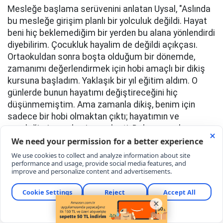
Mesleğe başlama serüvenini anlatan Uysal, "Aslında
bu mesleğe girişim planlı bir yolculuk değildi. Hayat
beni hiç beklemediğim bir yerden bu alana yönlendirdi
diyebilirim. Çocukluk hayalim de değildi açıkçası.
Ortaokuldan sonra boşta olduğum bir dönemde,
zamanımı değerlendirmek için hobi amaçlı bir dikiş
kursuna başladım. Yaklaşık bir yıl eğitim aldım. O
günlerde bunun hayatımı değiştireceğini hiç
düşünmemiştim. Ama zamanla dikiş, benim için
sadece bir hobi olmaktan çıktı; hayatımın ve
mesleğimin merkezine yerleşti. Daha sonra bu
eğitimi, ortağım olacak kişiyle birlikte devam ettirdik
ve yaklaşık üç yıl boyunca evde üretim yaptık. Küçük
bir odada başladığımız bu yolculukta çok çalıştık,
kendimizi geliştirdik ve her gün daha iyisini yapmaya
gayret ettik. Bir süre sonra yollarımızı ayırdık. Bu
süreç bana çok şey öğretti; emeğime sahip çıkmayı,
kendi kararlarımın arkasında durmayı ve kendi