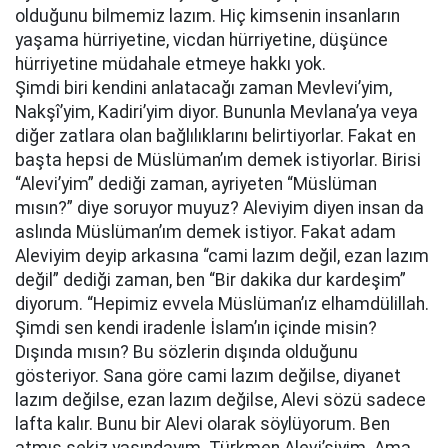
olduğunu bilmemiz lazım. Hiç kimsenin insanların
yaşama hürriyetine, vicdan hürriyetine, düşünce
hürriyetine müdahale etmeye hakkı yok.
Şimdi biri kendini anlatacağı zaman Mevlevi’yim,
Nakşî’yim, Kadiri’yim diyor. Bununla Mevlana’ya veya
diğer zatlara olan bağlılıklarını belirtiyorlar. Fakat en
başta hepsi de Müslüman’ım demek istiyorlar. Birisi
“Alevi’yim” dediği zaman, ayriyeten “Müslüman
mısın?” diye soruyor muyuz? Aleviyim diyen insan da
aslında Müslüman’ım demek istiyor. Fakat adam
Aleviyim deyip arkasına “cami lazım değil, ezan lazım
değil” dediği zaman, ben “Bir dakika dur kardeşim”
diyorum. “Hepimiz evvela Müslüman’ız elhamdülillah.
Şimdi sen kendi iradenle İslam’ın içinde misin?
Dışında mısın? Bu sözlerin dışında olduğunu
gösteriyor. Sana göre cami lazım değilse, diyanet
lazım değilse, ezan lazım değilse, Alevi sözü sadece
lafta kalır. Bunu bir Alevi olarak söylüyorum. Ben