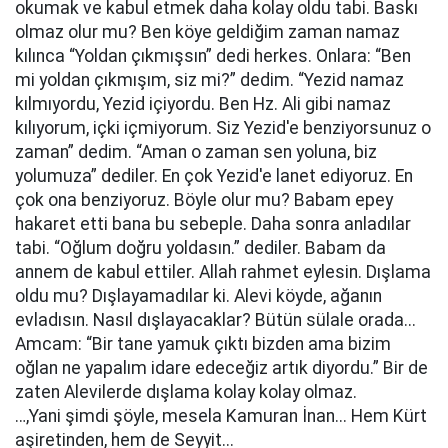
okumak ve kabul etmek daha kolay oldu tabi. Baskı
olmaz olur mu? Ben köye geldiğim zaman namaz
kılınca “Yoldan çıkmışsın” dedi herkes. Onlara: “Ben
mi yoldan çıkmışım, siz mi?” dedim. “Yezid namaz
kılmıyordu, Yezid içiyordu. Ben Hz. Ali gibi namaz
kılıyorum, içki içmiyorum. Siz Yezid'e benziyorsunuz o
zaman” dedim. “Aman o zaman sen yoluna, biz
yolumuza” dediler. En çok Yezid'e lanet ediyoruz. En
çok ona benziyoruz. Böyle olur mu? Babam epey
hakaret etti bana bu sebeple. Daha sonra anladılar
tabi. “Oğlum doğru yoldasın.” dediler. Babam da
annem de kabul ettiler. Allah rahmet eylesin. Dışlama
oldu mu? Dışlayamadılar ki. Alevi köyde, ağanın
evladısın. Nasıl dışlayacaklar? Bütün sülale orada...
Amcam: “Bir tane yamuk çıktı bizden ama bizim
oğlan ne yapalım idare edeceğiz artık diyordu.” Bir de
zaten Alevilerde dışlama kolay kolay olmaz.
…,Yani şimdi şöyle, mesela Kamuran İnan... Hem Kürt
aşiretinden, hem de Seyyit...