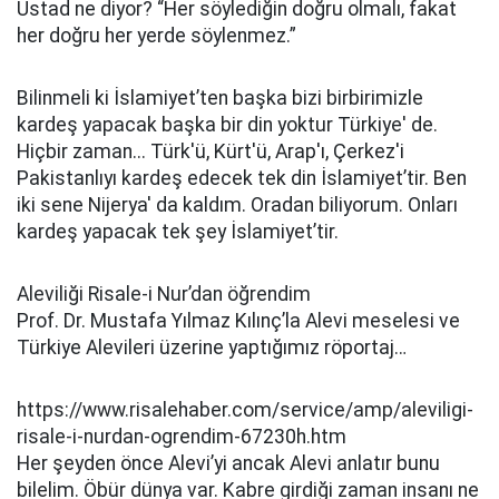
Üstad ne diyor? “Her söylediğin doğru olmalı, fakat
her doğru her yerde söylenmez.”
Bilinmeli ki İslamiyet’ten başka bizi birbirimizle
kardeş yapacak başka bir din yoktur Türkiye' de.
Hiçbir zaman... Türk'ü, Kürt'ü, Arap'ı, Çerkez'i
Pakistanlıyı kardeş edecek tek din İslamiyet’tir. Ben
iki sene Nijerya' da kaldım. Oradan biliyorum. Onları
kardeş yapacak tek şey İslamiyet’tir.
Aleviliği Risale-i Nur’dan öğrendim
Prof. Dr. Mustafa Yılmaz Kılınç’la Alevi meselesi ve
Türkiye Alevileri üzerine yaptığımız röportaj…
https://www.risalehaber.com/service/amp/aleviligi-
risale-i-nurdan-ogrendim-67230h.htm
Her şeyden önce Alevi’yi ancak Alevi anlatır bunu
bilelim. Öbür dünya var. Kabre girdiği zaman insanı ne