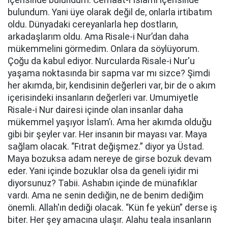
içerisinde bulundum. Cemaat-i İslami içerisinde
bulundum. Yani üye olarak değil de, onlarla irtibatım
oldu. Dünyadaki cereyanlarla hep dostların,
arkadaşlarım oldu. Ama Risale-i Nur’dan daha
mükemmelini görmedim. Onlara da söylüyorum.
Çoğu da kabul ediyor. Nurcularda Risale-i Nur'u
yaşama noktasında bir sapma var mı sizce? Şimdi
her akımda, bir, kendisinin değerleri var, bir de o akım
içerisindeki insanların değerleri var. Umumiyetle
Risale-i Nur dairesi içinde olan insanlar daha
mükemmel yaşıyor İslam’ı. Ama her akımda olduğu
gibi bir şeyler var. Her insanın bir mayası var. Maya
sağlam olacak. “Fıtrat değişmez.” diyor ya Üstad.
Maya bozuksa adam nereye de girse bozuk devam
eder. Yani içinde bozuklar olsa da geneli iyidir mi
diyorsunuz? Tabii. Ashabın içinde de münafıklar
vardı. Ama ne senin dediğin, ne de benim dediğim
önemli. Allah'ın dediği olacak. “Kün fe yekün” derse iş
biter. Her şey amacına ulaşır. Alahu teala insanların