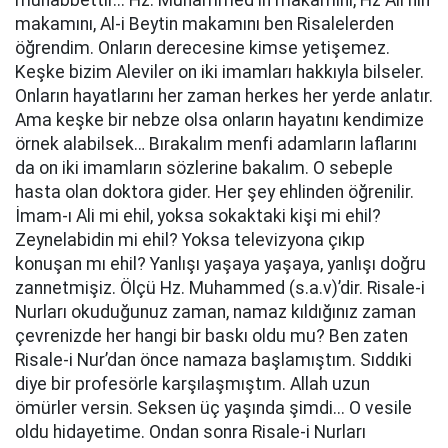
muhabbettir... Hz. Muhammed'in makamını, Hz Ali'nin
makamını, Al-i Beytin makamını ben Risalelerden
öğrendim. Onların derecesine kimse yetişemez.
Keşke bizim Aleviler on iki imamları hakkıyla bilseler.
Onların hayatlarını her zaman herkes her yerde anlatır.
Ama keşke bir nebze olsa onların hayatını kendimize
örnek alabilsek… Bırakalım menfi adamların laflarını
da on iki imamların sözlerine bakalım. O sebeple
hasta olan doktora gider. Her şey ehlinden öğrenilir.
İmam-ı Ali mi ehil, yoksa sokaktaki kişi mi ehil?
Zeynelabidin mi ehil? Yoksa televizyona çıkıp
konuşan mı ehil? Yanlışı yaşaya yaşaya, yanlışı doğru
zannetmişiz. Ölçü Hz. Muhammed (s.a.v)’dir. Risale-i
Nurları okuduğunuz zaman, namaz kıldığınız zaman
çevrenizde her hangi bir baskı oldu mu? Ben zaten
Risale-i Nur’dan önce namaza başlamıştım. Sıddıki
diye bir profesörle karşılaşmıştım. Allah uzun
ömürler versin. Seksen üç yaşında şimdi... O vesile
oldu hidayetime. Ondan sonra Risale-i Nurları