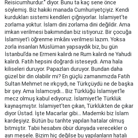
Reisicumhurdur.” diyor. Bunu ta kaç sene önce
söylemiş. Biz hakiki manada Cumhuriyetçiyiz. Kendi
kurdukları sistemi kendileri çiğniyorlar. İslamiyet’te
zorlama yoktur. İslam dini zorlama dini değildir. Ama
imkan verilmesi bakımından biz istiyoruz. Bir çocuğa
İslamiyet’i öğrenme imkânı verilmesi lazım. Yoksa
zorla insanları Müslüman yapsaydık biz, bu gün
İstanbul’da ne Ermeni kalırdı ne Rum kalırdı ne Yahudi
kalırdı. Fatih hepsini doğrardı isteseydi. Ama hala
kiliseleri duruyor. Papazları duruyor. Bundan daha
güzel bir din olabilir mi? En güçlü zamanımızda Fatih
Sultan Mehmet ne ırkçıydı, ne Türkçüydü ne de başka
bir şey. Ama İslamcıydı... Biz Türklüğü İslamiyet’le
mecz olmuş kabul ediyoruz. İslamiyet’le Türklük
kaynaşmıştır. İslamiyet’ten çıkan, Türklükten de çıkar
diyor Üstad. İşte Macarlar gibi... Mademki biz İslam
kardeşiyiz. Bütün bu tarihte yapılan hatalar olmuş
bitmiştir. Tabii hesabını öbür dünyada verecekler o
ayrı mesele. Bizim hiç değilse bu yapılanların hatalı