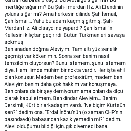
karısını da bırakıp kaçtı. Bu Aleviliğe sığar mı? Bu
mertliğe sığar mı? Bu Şah-ı merdan Hz. Ali Efendinin
yoluna sığar mı? Ama herkesin dilinde Şah İsmail,
Şah İsmail... Yahu bu adam kaçmış gitmiş. Şah-ı
Merdan Hz. Ali olsaydı ne yapardı? Şah İsmail’in
Kellesini kılıçtan geçirirdi. Bütün Türkmenleri savaşa
sokmuş.
Ben anadan doğma Aleviyim. Tam altı yüz senelik
geçmişi var kökenimin. Sonra sen benim nasıl
temsilcim oluyorsun? Bunu istemem, şunu istemem
diye. Hem ilimde mühim bir nokta vardır. Her işte ehil
olan konuşur. Madem ben profesörüm, madem ben
Aleviyim benim daha çok hakkım var konuşmaya.
Ben onlara da bir şey demiyorum ama onları da ölçü
olarak kabul etmem. Ben dindar Aleviyim… Benim
Dersimli, Kürt bir arkadaşım vardı. “Ne biçim Kürtsün
sen?” dedim ona. “Erdal İnönü’nün (o zaman CHP’nin
başındaydı) babasından kazık yemedin mi?” dedim.
Alevi olduğumu bildiği için, gık diyemedi bana.