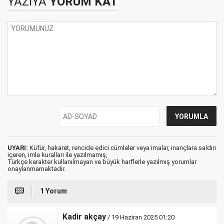
YAZIYA
YORUM KAT
Sessiz Ve Hızlı
Yükselişi...'
UYARI:
Küfür, hakaret, rencide edici cümleler veya imalar, inançlara saldırı
içeren, imla kuralları ile yazılmamış,
Türkçe karakter kullanılmayan ve büyük harflerle yazılmış yorumlar
onaylanmamaktadır.
1 Yorum
Kadir akçay
/ 19 Haziran 2025 01:20