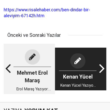
https://www.risalehaber.com/ben-dindar-bir-
aleviyim-67142h.htm
Önceki ve Sonraki Yazılar
Mehmet Erol
Kenan Yücel
Maraş
Kenan Yücel Yazıyor:
Erol Maraş Yazıyor:
Kongre; Para Mı?
'Allah Herşeyin
Liyakat Mı?
Hayırlısını Versin. -
Şamil Tayyar’ın