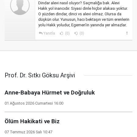
Dindar alevi nasıl oluyor? Saçmalığa bak. Alevi
Hakk yol inancıdır. Siyasi dinle hiçbir alakası yoktur.
O yüzden dindar, dinci vs alevi olmaz. Olursa da
düşkün olur. Yunusun, hacı bektaşın ve tüm erenlerin
yolu Hakk yoludur, Egemen'in yanında yer almazlar.
Yanıtla
(0)
(0)
Prof. Dr. Sıtkı Göksu Arşivi
Anne-Babaya Hürmet ve Doğruluk
01 Ağustos 2026 Cumartesi 16:00
Ölüm Hakikati ve Biz
07 Temmuz 2026 Salı 10:47