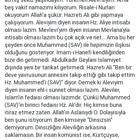
atmış sekiz yaşındayım. Türkmen Alevi’siyim. Ama
beş vakit namazımı kılıyorum. Risale-i Nurları
okuyorum Allah'a şükür. Hazreti Ali gibi yapmaya
çalışıyorum. Aleviyim diyen insanın Hz. Aliye intisabı
olması lazım. Mevlevi’yim diyen insanın Mevlana’yla
intisabı olması lazım bu çok açık ve net... Ama bu her
şeyden önce Muhammed (SAV) ile hepimizin ilişkisi
olduğunu gösteriyor. İmam-ı Hanefi kendiliğinden
bize din getirmedi. Abdülkadir Geylani İslamiyet
dışında yeni bir tarikat getirmedi. Hazreti Ali “Ben bir
deve yavrusunun annesini takip ettiği gibi takip ettim
Hz. Muhammed'i (SAV)” diyor. Demek ki Aleviyim
diyen insanın ehl-i sünnet olması lazım. Aleviler,
İslam’ın fedaisi olması lazımdır. Çünkü Muhammed
(SAV)'in birinci fedaisi Hz. Ali'dir. Hiç kimse buna
itiraz etmez zaten. Allah'ın Aslanıydı O. Dolayısıyla
ben şunu istiyorum. Ben kimseye “Dinsizsin”
demiyorum. Dinsizliğini Aleviliğin arkasına
saklamasın. Bir insan komünist ise, Kürtçüyse,