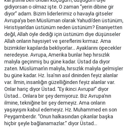
karşısına ben ondan küçüğüm, düşüğüm diye
gidiyorsan o olmaz işte. O zaman “yerin dibine gir
diyor” adam. Bizim liderlerimiz o havayla gitseler
Avrupa’ya ben Müslüman olarak Yahudi’den üstünüm,
Hıristiyan’dan üstünüm neden üstünüm? Enaniyetten
değil, Allah öyle dediği için üstünüm diye düşünseler
Allah onların haysiyet ve şereflerini kırmaz. Ama
bizimkiler kapılarda bekliyorlar… Ayaklarını öpecekler
neredeyse. Avrupa, Amerika bunlar hep hırsızlık
malıyla geçinmiş bu güne kadar. Üstad da diyor
zaten. Müslüman’ın malıyla, hırsızlık malıyla gelmişler
bu güne kadar. Hz. İsa'nın asıl dininden feyiz alanlar
var. İlmin, insanlığın güzelliğinden feyiz alanlar var.
Onlar hariç diyor Üstad. “Ey ikinci Avrupa!” diyor
Üstad... Onlara bir şey demiyoruz. Biz Avrupa’nın
ilmine, tekniğine bir şey demeyiz. Ama onların
yaşayışını kabul edemeyiz. Hz. Muhammed en son
Peygamberdir. “Onun halkasından çıkanlar başka
hiçbir şeyle bağlanamazlar.” diyor Üstad...