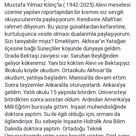
Mustafa Yılmaz Kılınç’la ( 1942-2025) Alevi meselesi
üzerine yapılan röportajından bir kısmını siz sevgili
okuyucularımla paylaşıyorum. Kendisine Allah’tan
rahmet diliyorum. Bu yazıyı günahlardan kefaretine,
kurtuluşunca vesile olması dualarımla paylaşıyorum.
Sizi tanıyabilir miyiz? Emekliyim. Akhisar'ın Yatağan
ilçesine bağlı Süneçliler köyünde dünyaya geldim.
Orada Bektaşi zaviyesi var. Saruhan Beyliğinden
geliyor kökenimiz. Yani biz kökten Alevi ve Bektaşiyiz.
İlkokulu köyde okudum. Ortaokulu Akhisar'da
okudum, yatılıya başladım. Manisa'da devam ettim.
Sonra teyzemler Ankara’da oturuyorlardı. Ankara’ya
geldim. Yatılı okulu 15 yaşında bitirdim. Üniversiteyi
bitirdikten sonra asistan oldum. Ardından Amerika’ya
Milli Eğitim bursuyla gittim. İnşaat mühendisliğinde
doktora yaptım. Su ile ilgili olduğu için, ormanı da
ilgilendiriyor. Bu sebeple İnşaatın Hidrolik Ana Bilim
Dalında doktora yaptım. Ortadoğu Teknik