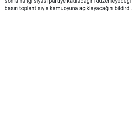
sonra hangi siyasi partiye katılacağını düzenleyeceği
basın toplantısıyla kamuoyuna açıklayacağını bildirdi.