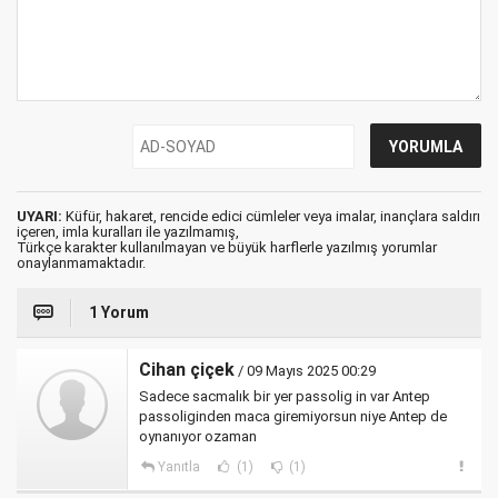
UYARI:
Küfür, hakaret, rencide edici cümleler veya imalar, inançlara saldırı
içeren, imla kuralları ile yazılmamış,
Türkçe karakter kullanılmayan ve büyük harflerle yazılmış yorumlar
onaylanmamaktadır.
1 Yorum
Cihan çiçek
/ 09 Mayıs 2025 00:29
Sadece sacmalık bir yer passolig in var Antep
passoliginden maca giremiyorsun niye Antep de
oynanıyor ozaman
Yanıtla
(1)
(1)