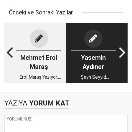
Önceki ve Sonraki Yazılar
Mehmet Erol
Yasemin
Maraş
Aydıner
Erol Maraş Yazıyor:
Şeyh Seyyid
Raci’yi Allah Bize
Abdulkadir Geylani
Bağışladı - Umut
Hazretleri
Yılmaz En Geç 15 Gün
YAZIYA
YORUM KAT
Sonra Ak Parti’de -
Haz’a Oyun Kuruluyor-