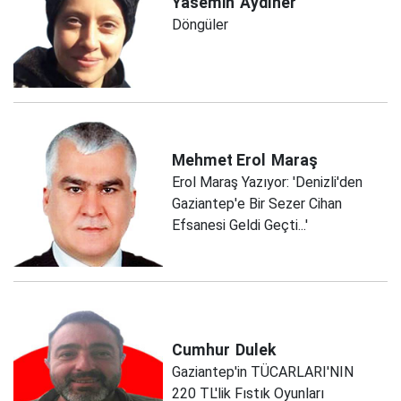
Yasemin
Aydıner
Döngüler
Mehmet Erol
Maraş
Erol Maraş Yazıyor: 'Denizli'den
Gaziantep'e Bir Sezer Cihan
Efsanesi Geldi Geçti...'
Cumhur
Dulek
Gaziantep'in TÜCARLARI'NIN
220 TL'lik Fıstık Oyunları