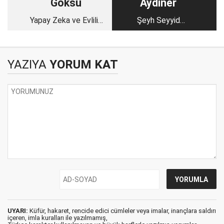
Göksu
Aydıner
Yapay Zeka ve Evlilik
Şeyh Seyyid
Öncesinde
Abdulkadir Geylani
Konuşulacaklar
Hazretleri
YAZIYA
YORUM KAT
UYARI:
Küfür, hakaret, rencide edici cümleler veya imalar, inançlara saldırı
içeren, imla kuralları ile yazılmamış,