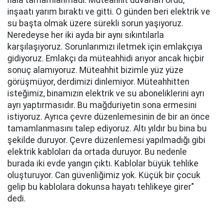
hala tamamlanmadı. Müteahhit duvarları ördü,
inşaatı yarım bıraktı ve gitti. O günden beri elektrik ve
su başta olmak üzere sürekli sorun yaşıyoruz.
Neredeyse her iki ayda bir aynı sıkıntılarla
karşılaşıyoruz. Sorunlarımızı iletmek için emlakçıya
gidiyoruz. Emlakçı da müteahhidi arıyor ancak hiçbir
sonuç alamıyoruz. Müteahhit bizimle yüz yüze
görüşmüyor, derdimizi dinlemiyor. Müteahhitten
isteğimiz, binamızın elektrik ve su aboneliklerini ayrı
ayrı yaptırmasıdır. Bu mağduriyetin sona ermesini
istiyoruz. Ayrıca çevre düzenlemesinin de bir an önce
tamamlanmasını talep ediyoruz. Altı yıldır bu bina bu
şekilde duruyor. Çevre düzenlemesi yapılmadığı gibi
elektrik kabloları da ortada duruyor. Bu nedenle
burada iki evde yangın çıktı. Kablolar büyük tehlike
oluşturuyor. Can güvenliğimiz yok. Küçük bir çocuk
gelip bu kablolara dokunsa hayatı tehlikeye girer"
dedi.