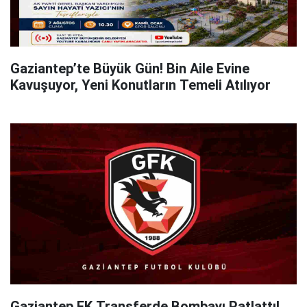
Gaziantep’te Büyük Gün! Bin Aile Evine
Kavuşuyor, Yeni Konutların Temeli Atılıyor
Gaziantep FK Transferde Bombayı Patlattı!