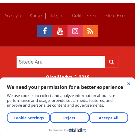
Anasayfa
Künye
İletişim
Gizlilik İlkeleri
Sitene Ekle
Olay Medya
© 2018
Sitemizde kullanılan içerik ve görsellerin tüm hakları saklıdır, izinsiz
kullanımı hukuki yaptırıma tabidir.
Haber Portalı Yazılımı