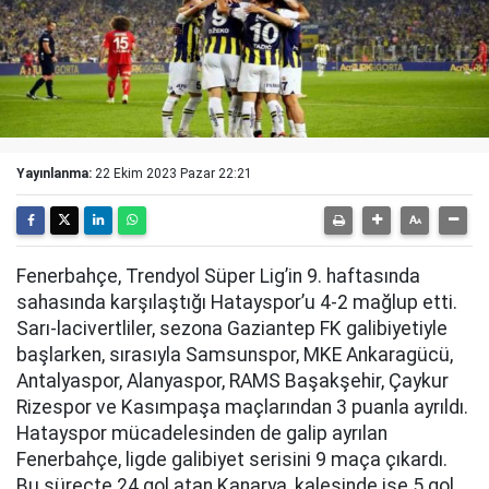
Yayınlanma:
22 Ekim 2023 Pazar 22:21
Fenerbahçe, Trendyol Süper Lig’in 9. haftasında
sahasında karşılaştığı Hatayspor’u 4-2 mağlup etti.
Sarı-lacivertliler, sezona Gaziantep FK galibiyetiyle
başlarken, sırasıyla Samsunspor, MKE Ankaragücü,
Antalyaspor, Alanyaspor, RAMS Başakşehir, Çaykur
Rizespor ve Kasımpaşa maçlarından 3 puanla ayrıldı.
Hatayspor mücadelesinden de galip ayrılan
Fenerbahçe, ligde galibiyet serisini 9 maça çıkardı.
Bu süreçte 24 gol atan Kanarya, kalesinde ise 5 gol