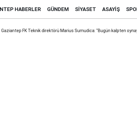
ANTEP HABERLER
GÜNDEM
SIYASET
ASAYIŞ
SPO
 Gaziantep FK Teknik direktörü Marius Sumudica: "Bugün kalpten oyna