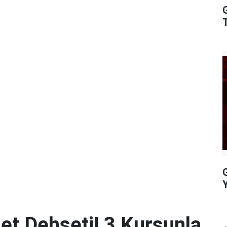
G
Y
t Dehşeti! 3 Kurşunla