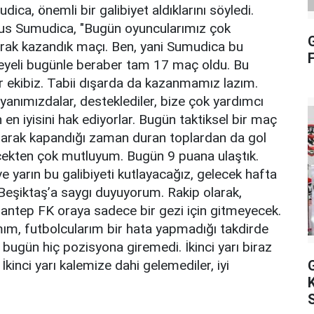
ca, önemli bir galibiyet aldıklarını söyledi.
rius Sumudica, "Bugün oyuncularımız çok
arak kazandık maçı. Ben, yani Sumudica bu
eyeli bugünle beraber tam 17 maç oldu. Bu
r ekibiz. Tabii dışarda da kazanmamız lazım.
yanımızdalar, desteklediler, bize çok yardımcı
en iyisini hak ediyorlar. Bugün taktiksel bir maç
 olarak kapandığı zaman duran toplardan da gol
çekten çok mutluyum. Bugün 9 puana ulaştık.
 yarın bu galibiyeti kutlayacağız, gelecek hafta
eşiktaş’a saygı duyuyorum. Rakip olarak,
iantep FK oraya sadece bir gezi için gitmeyecek.
ım, futbolcularım bir hata yapmadığı takdirde
a bugün hiç pozisyona giremedi. İkinci yarı biraz
inci yarı kalemize dahi gelemediler, iyi