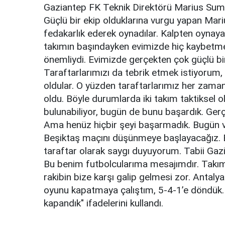
Gaziantep FK Teknik Direktörü Marius Sumudi
Güçlü bir ekip olduklarına vurgu yapan Ma
fedakarlık ederek oynadılar. Kalpten oynay
takımın başındayken evimizde hiç kaybetm
önemliydi. Evimizde gerçekten çok güçlü bi
Taraftarlarımızı da tebrik etmek istiyorum, 
oldular. O yüzden taraftarlarımız her zaman 
oldu. Böyle durumlarda iki takım taktiksel
bulunabiliyor, bugün de bunu başardık. Ger
Ama henüz hiçbir şeyi başarmadık. Bugün ve
Beşiktaş maçını düşünmeye başlayacağız. B
taraftar olarak saygı duyuyorum. Tabii Gaz
Bu benim futbolcularıma mesajımdır. Takım
rakibin bize karşı galip gelmesi zor. Antaly
oyunu kapatmaya çalıştım, 5-4-1’e döndük. İk
kapandık" ifadelerini kullandı.