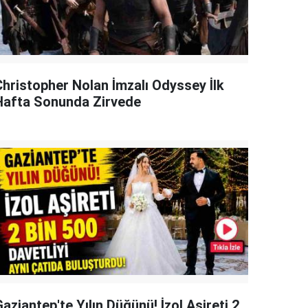
Christopher Nolan İmzalı Odyssey İlk
Hafta Sonunda Zirvede
aziantep'te Yılın Düğünü! İzol Aşireti 2