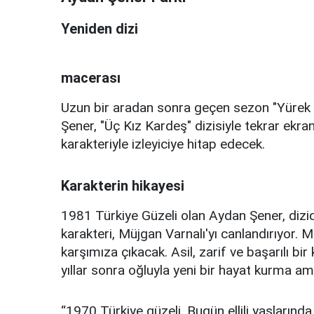
Yeniden dizi
macerası
Uzun bir aradan sonra geçen sezon "Yürek Ç
Şener, "Üç Kız Kardeş" dizisiyle tekrar ekra
karakteriyle izleyiciye hitap edecek.
Karakterin hikayesi
1981 Türkiye Güzeli olan Aydan Şener, dizide
karakteri, Müjgan Varnalı'yı canlandırıyor. M
karşımıza çıkacak. Asil, zarif ve başarılı bi
yıllar sonra oğluyla yeni bir hayat kurma a
“1970 Türkiye güzeli. Bugün ellili yaşlarınd