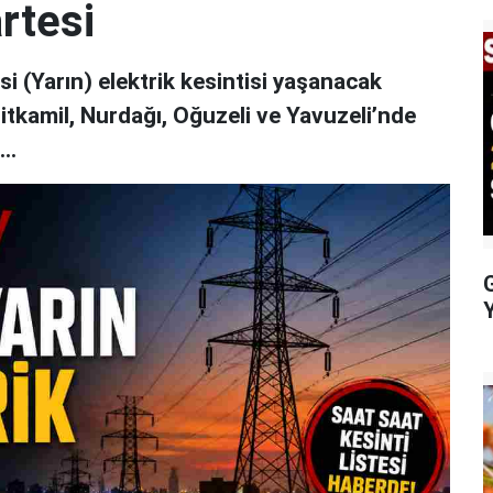
rtesi
 (Yarın) elektrik kesintisi yaşanacak
hitkamil, Nurdağı, Oğuzeli ve Yavuzeli’nde
..