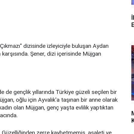
İ
ıkmazı" dizisinde izleyiciyle buluşan Aydan
n karşısında. Şener, dizi içerisinde Müjgan
 de gençlik yıllarında Türkiye güzeli seçilen bir
üjgan, oğlu için Ayvalık'a taşınan bir anne olarak
r kadın olan Müjgan, genç yaşta evlilik yaptıktan
macında.
K
a. Güzelliğinden zerre kaybetmemiş, asaleti ve