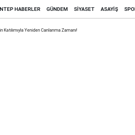
ANTEP HABERLER
GÜNDEM
SIYASET
ASAYIŞ
SPO
min Katılımıyla Yeniden Canlanma Zamanı!