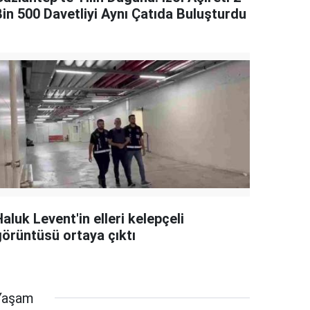
Bin 500 Davetliyi Aynı Çatıda Buluşturdu
aluk Levent'in elleri kelepçeli
görüntüsü ortaya çıktı
Yaşam