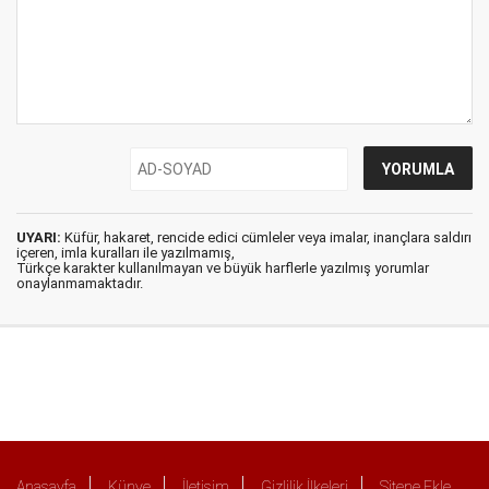
UYARI:
Küfür, hakaret, rencide edici cümleler veya imalar, inançlara saldırı
içeren, imla kuralları ile yazılmamış,
Türkçe karakter kullanılmayan ve büyük harflerle yazılmış yorumlar
onaylanmamaktadır.
Anasayfa
Künye
İletişim
Gizlilik İlkeleri
Sitene Ekle