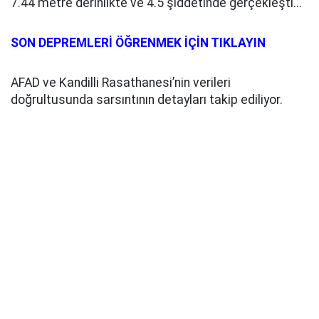
7.44 metre derinlikte ve 4.5 şiddetinde gerçekleşti...
SON DEPREMLERİ ÖĞRENMEK İÇİN TIKLAYIN
AFAD ve Kandilli Rasathanesi’nin verileri
doğrultusunda sarsıntının detayları takip ediliyor.