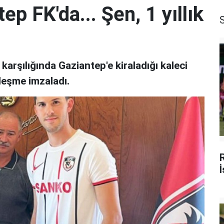
p FK'da... Şen, 1 yıllık
arşılığında Gaziantep'e kiraladığı kaleci
zleşme imzaladı.
İ