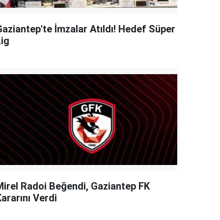
Gaziantep'te İmzalar Atıldı! Hedef Süper
Lig
Mirel Radoi Beğendi, Gaziantep FK
ararını Verdi