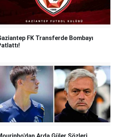
Gaziantep FK Transferde Bombayı
atlattı!
Mourinho'dan Arda Güler Sözleri