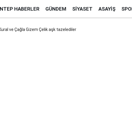
ANTEP HABERLER
GÜNDEM
SIYASET
ASAYIŞ
SPO
Kural ve Çağla Gizem Çelik aşk tazelediler