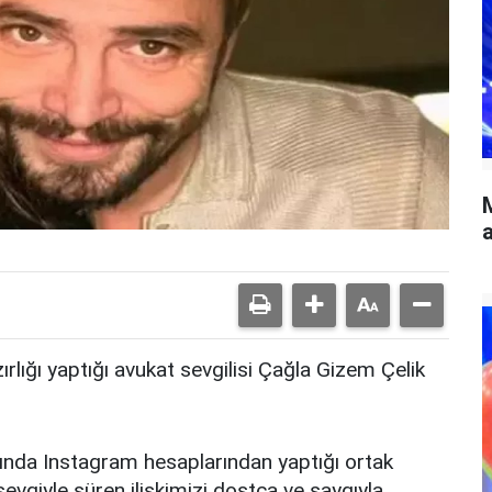
a
rlığı yaptığı avukat sevgilisi Çağla Gizem Çelik
ında Instagram hesaplarından yaptığı ortak
 sevgiyle süren ilişkimizi dostça ve saygıyla