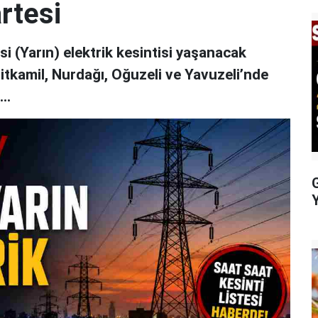
rtesi
 (Yarın) elektrik kesintisi yaşanacak
hitkamil, Nurdağı, Oğuzeli ve Yavuzeli’nde
..