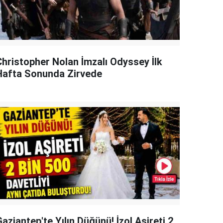
Christopher Nolan İmzalı Odyssey İlk
Hafta Sonunda Zirvede
aziantep'te Yılın Düğünü! İzol Aşireti 2