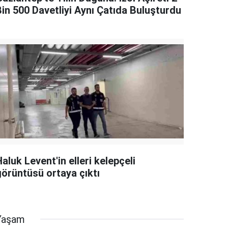
Bin 500 Davetliyi Aynı Çatıda Buluşturdu
aluk Levent'in elleri kelepçeli
görüntüsü ortaya çıktı
Yaşam