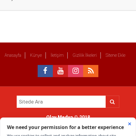
Anasayfa
Künye
İletişim
Gizlilik İlkeleri
Sitene Ekle
Olay Medya
© 2018
Sitemizde kullanılan içerik ve görsellerin tüm hakları saklıdır, izinsiz
kullanımı hukuki yaptırıma tabidir.