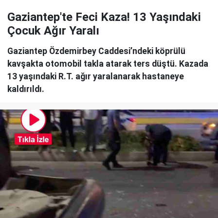
Gaziantep'te Feci Kaza! 13 Yaşındaki
Çocuk Ağır Yaralı
Gaziantep Özdemirbey Caddesi’ndeki köprülü
kavşakta otomobil takla atarak ters düştü. Kazada
13 yaşındaki R.T. ağır yaralanarak hastaneye
kaldırıldı.