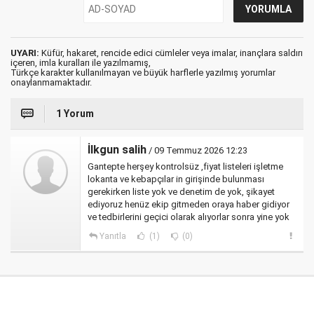
UYARI:
Küfür, hakaret, rencide edici cümleler veya imalar, inançlara saldırı
içeren, imla kuralları ile yazılmamış,
Türkçe karakter kullanılmayan ve büyük harflerle yazılmış yorumlar
onaylanmamaktadır.
1 Yorum
İlkgun salih
/ 09 Temmuz 2026 12:23
Gantepte herşey kontrolsüz ,fiyat listeleri işletme
lokanta ve kebapçılar in girişinde bulunması
gerekirken liste yok ve denetim de yok, şikayet
ediyoruz henüz ekip gitmeden oraya haber gidiyor
ve tedbirlerini geçici olarak alıyorlar sonra yine yok
Yanıtla
(1)
(0)