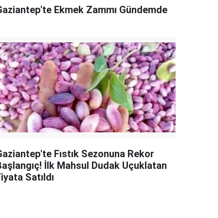
Gaziantep'te Ekmek Zammı Gündemde
Gaziantep'te Fıstık Sezonuna Rekor
Başlangıç! İlk Mahsul Dudak Uçuklatan
iyata Satıldı