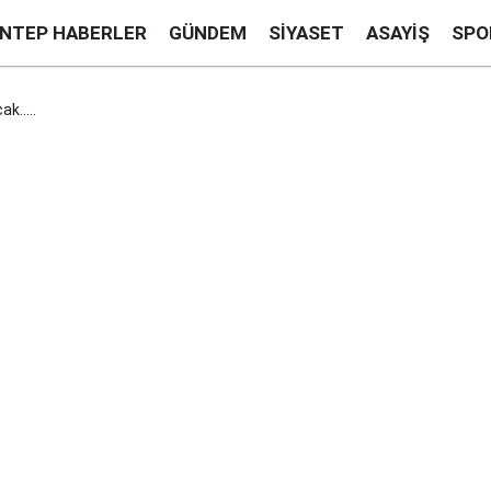
ANTEP HABERLER
GÜNDEM
SIYASET
ASAYIŞ
SPO
k.....