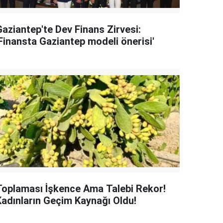
Gaziantep'te Dev Finans Zirvesi:
'Finansta Gaziantep modeli önerisi'
Toplaması İşkence Ama Talebi Rekor!
Kadınların Geçim Kaynağı Oldu!