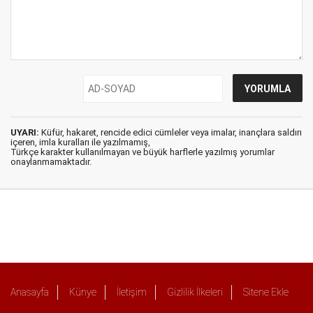
UYARI:
Küfür, hakaret, rencide edici cümleler veya imalar, inançlara saldırı
içeren, imla kuralları ile yazılmamış,
Türkçe karakter kullanılmayan ve büyük harflerle yazılmış yorumlar
onaylanmamaktadır.
Anasayfa
Künye
İletişim
Gizlilik İlkeleri
Sitene Ekle