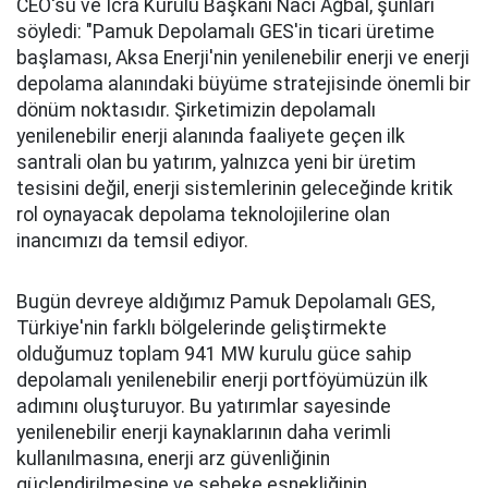
CEO'su ve İcra Kurulu Başkanı Naci Ağbal, şunları
söyledi: "Pamuk Depolamalı GES'in ticari üretime
başlaması, Aksa Enerji'nin yenilenebilir enerji ve enerji
depolama alanındaki büyüme stratejisinde önemli bir
dönüm noktasıdır. Şirketimizin depolamalı
yenilenebilir enerji alanında faaliyete geçen ilk
santrali olan bu yatırım, yalnızca yeni bir üretim
tesisini değil, enerji sistemlerinin geleceğinde kritik
rol oynayacak depolama teknolojilerine olan
inancımızı da temsil ediyor.
Bugün devreye aldığımız Pamuk Depolamalı GES,
Türkiye'nin farklı bölgelerinde geliştirmekte
olduğumuz toplam 941 MW kurulu güce sahip
depolamalı yenilenebilir enerji portföyümüzün ilk
adımını oluşturuyor. Bu yatırımlar sayesinde
yenilenebilir enerji kaynaklarının daha verimli
kullanılmasına, enerji arz güvenliğinin
güçlendirilmesine ve şebeke esnekliğinin