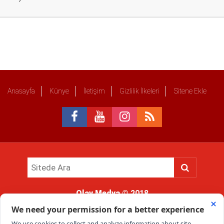
Anasayfa
Künye
İletişim
Gizlilik İlkeleri
Sitene Ekle
Olay Medya
© 2018
Sitemizde kullanılan içerik ve görsellerin tüm hakları saklıdır, izinsiz
kullanımı hukuki yaptırıma tabidir.