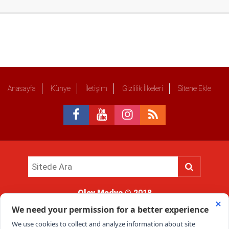
Anasayfa
Künye
İletişim
Gizlilik İlkeleri
Sitene Ekle
Olay Medya
© 2018
Sitemizde kullanılan içerik ve görsellerin tüm hakları saklıdır, izinsiz
kullanımı hukuki yaptırıma tabidir.