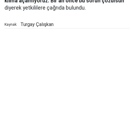
klima açamıyoruz. Bir an önce bu sorun çözülsün”
diyerek yetkililere çağrıda bulundu.
Turgay Çalışkan
Kaynak: