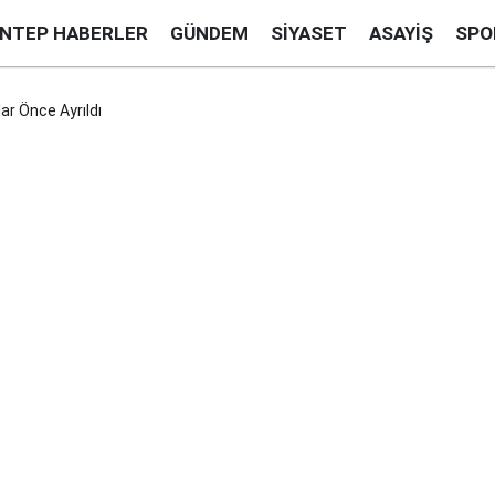
ANTEP HABERLER
GÜNDEM
SIYASET
ASAYIŞ
SPO
lar Önce Ayrıldı