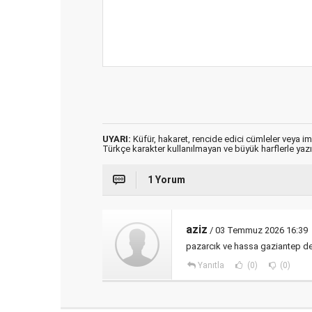
UYARI:
Küfür, hakaret, rencide edici cümleler veya imal
Türkçe karakter kullanılmayan ve büyük harflerle ya
1 Yorum
aziz
/ 03 Temmuz 2026 16:39
pazarcık ve hassa gaziantep den
Yanıtla
(0)
(0)