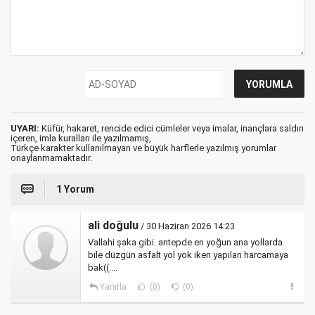
UYARI:
Küfür, hakaret, rencide edici cümleler veya imalar, inançlara saldırı
içeren, imla kuralları ile yazılmamış,
Türkçe karakter kullanılmayan ve büyük harflerle yazılmış yorumlar
onaylanmamaktadır.
1 Yorum
ali doğulu
/ 30 Haziran 2026 14:23
Vallahi şaka gibi. antepde en yoğun ana yollarda
bile düzgün asfalt yol yok iken yapılan harcamaya
bak((....
Yanıtla
(0)
(0)