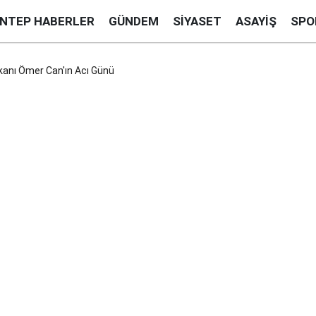
ANTEP HABERLER
GÜNDEM
SIYASET
ASAYIŞ
SPO
kanı Ömer Can'ın Acı Günü