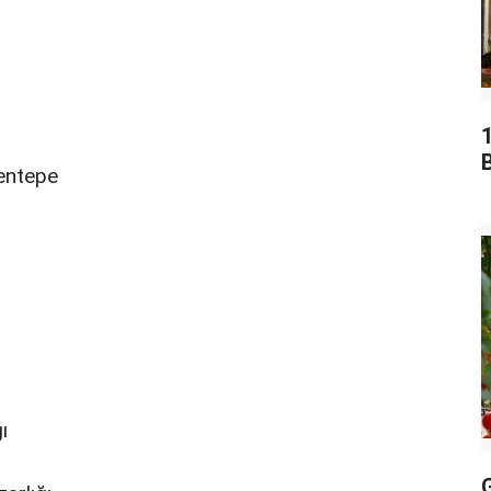
B
entepe
ı