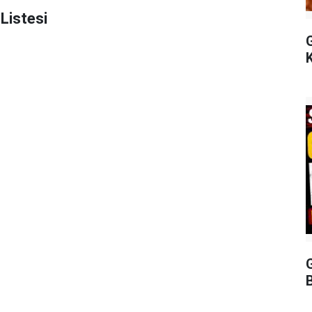
Listesi
G
B