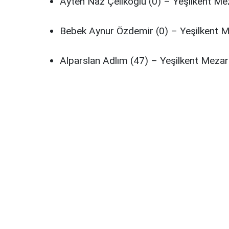
Ayten Naz Çelikoğlu (0) – Yeşilkent Mez
Bebek Aynur Özdemir (0) – Yeşilkent M
Alparslan Adlım (47) – Yeşilkent Mezarl