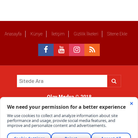
Anasayfa
Künye
İletişim
Gizlilik İlkeleri
Sitene Ekle
Olay Medya
© 2018
Sitemizde kullanılan içerik ve görsellerin tüm hakları saklıdır, izinsiz
kullanımı hukuki yaptırıma tabidir.