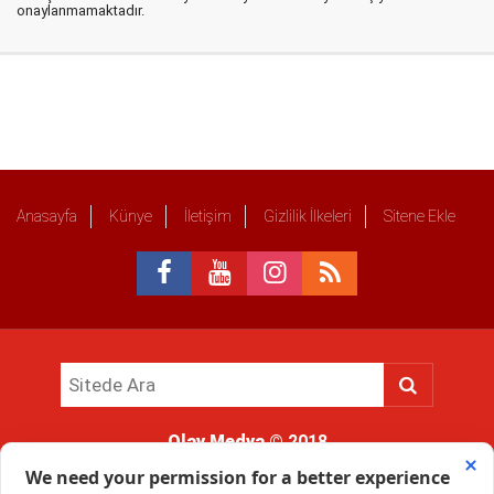
onaylanmamaktadır.
Anasayfa
Künye
İletişim
Gizlilik İlkeleri
Sitene Ekle
Olay Medya
© 2018
Sitemizde kullanılan içerik ve görsellerin tüm hakları saklıdır, izinsiz
kullanımı hukuki yaptırıma tabidir.