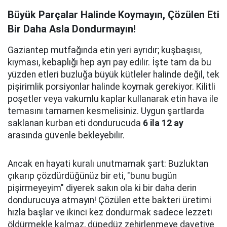
Büyük Parçalar Halinde Koymayın, Çözülen Eti
Bir Daha Asla Dondurmayın!
Gaziantep mutfağında etin yeri ayrıdır; kuşbaşısı,
kıyması, kebaplığı hep ayrı pay edilir. İşte tam da bu
yüzden etleri buzluğa büyük kütleler halinde değil, tek
pişirimlik porsiyonlar halinde koymak gerekiyor. Kilitli
poşetler veya vakumlu kaplar kullanarak etin hava ile
temasını tamamen kesmelisiniz. Uygun şartlarda
saklanan kurban eti dondurucuda
6 ila 12 ay
arasında güvenle bekleyebilir.
Ancak en hayati kuralı unutmamak şart: Buzluktan
çıkarıp çözdürdüğünüz bir eti, "bunu bugün
pişirmeyeyim" diyerek sakın ola ki bir daha derin
dondurucuya atmayın! Çözülen ette bakteri üretimi
hızla başlar ve ikinci kez dondurmak sadece lezzeti
öldürmekle kalmaz, düpedüz zehirlenmeye davetiye