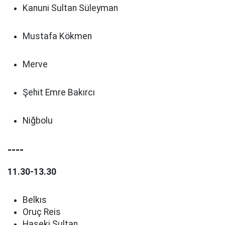
Kanuni Sultan Süleyman
Mustafa Kökmen
Merve
Şehit Emre Bakırcı
Niğbolu
----
11.30-13.30
Belkıs
Oruç Reis
Haseki Sultan