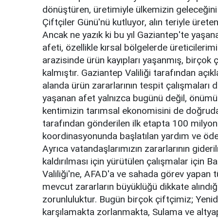
dönüştüren, üretimiyle ülkemizin geleceğin
Çiftçiler Günü'nü kutluyor, alın teriyle üret
Ancak ne yazık ki bu yıl Gaziantep'te yaşana
afeti, özellikle kırsal bölgelerde üreticileri
arazisinde ürün kayıpları yaşanmış, birçok 
kalmıştır. Gaziantep Valiliği tarafından açık
alanda ürün zararlarının tespit çalışmaları
yaşanan afet yalnızca bugünü değil, önümüzd
kentimizin tarımsal ekonomisini de doğrudan
tarafından gönderilen ilk etapta 100 milyon
koordinasyonunda başlatılan yardım ve ödem
Ayrıca vatandaşlarımızın zararlarının gideri
kaldırılması için yürütülen çalışmalar için 
Valiliği'ne, AFAD'a ve sahada görev yapan
mevcut zararların büyüklüğü dikkate alındığın
zorunluluktur. Bugün birçok çiftçimiz; Yen
karşılamakta zorlanmakta, Sulama ve altya