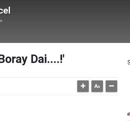
cel
 >
oray Dai....!'