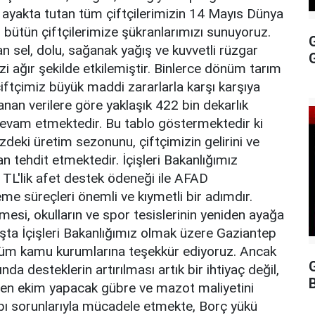
i ayakta tutan tüm çiftçilerimizin 14 Mayıs Dünya
en bütün çiftçilerimize şükranlarımızı sunuyoruz.
n sel, dolu, sağanak yağış ve kuvvetli rüzgar
mizi ağır şekilde etkilemiştir. Binlerce dönüm tarım
çiftçimiz büyük maddi zararlarla karşı karşıya
lanan verilere göre yaklaşık 422 bin dekarlık
 devam etmektedir. Bu tablo göstermektedir ki
eki üretim sezonunu, çiftçimizin gelirini ve
 tehdit etmektedir. İçişleri Bakanlığımız
 TL'lik afet destek ödeneği ile AFAD
e süreçleri önemli ve kıymetli bir adımdır.
lmesi, okulların ve spor tesislerinin yeniden ayağa
Başta İçişleri Bakanlığımız olmak üzere Gaziantep
 tüm kamu kurumlarına teşekkür ediyoruz. Ancak
G
da desteklerin artırılması artık bir ihtiyaç değil,
iden ekim yapacak gübre ve mazot maliyetini
pı sorunlarıyla mücadele etmekte, Borç yükü