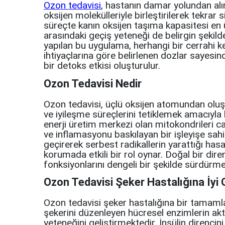
Ozon tedavisi
, hastanın damar yolundan alı
oksijen molekülleriyle birleştirilerek tekrar 
süreçte kanın oksijen taşıma kapasitesi en ü
arasındaki geçiş yeteneği de belirgin şekilde
yapılan bu uygulama, herhangi bir cerrahi ke
ihtiyaçlarına göre belirlenen dozlar sayesin
bir detoks etkisi oluşturulur.
Ozon Tedavisi Nedir
Ozon tedavisi, üçlü oksijen atomundan oluş
ve iyileşme süreçlerini tetiklemek amacıyla 
enerji üretim merkezi olan mitokondrileri ca
ve inflamasyonu baskılayan bir işleyişe sah
geçirerek serbest radikallerin yarattığı has
korumada etkili bir rol oynar. Doğal bir dire
fonksiyonlarını dengeli bir şekilde sürdürme
Ozon Tedavisi Şeker Hastalığına İyi G
Ozon tedavisi şeker hastalığına bir tamamlay
şekerini düzenleyen hücresel enzimlerin akti
yeteneğini geliştirmektedir. İnsülin direnci