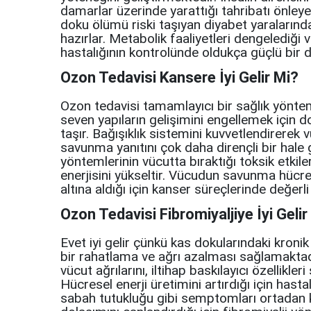
damarlar üzerinde yarattığı tahribatı önleye
doku ölümü riski taşıyan diyabet yaralarında 
hazırlar. Metabolik faaliyetleri dengelediği v
hastalığının kontrolünde oldukça güçlü bir d
Ozon Tedavisi Kansere İyi Gelir Mi?
Ozon tedavisi tamamlayıcı bir sağlık yöntem
seven yapıların gelişimini engellemek için
taşır. Bağışıklık sistemini kuvvetlendirerek
savunma yanıtını çok daha dirençli bir hale
yöntemlerinin vücutta bıraktığı toksik etki
enerjisini yükseltir. Vücudun savunma hücrele
altına aldığı için kanser süreçlerinde değerli
Ozon Tedavisi Fibromiyaljiye İyi Gelir
Evet iyi gelir çünkü kas dokularındaki kronik
bir rahatlama ve ağrı azalması sağlamaktadır
vücut ağrılarını, iltihap baskılayıcı özellikle
Hücresel enerji üretimini artırdığı için hast
sabah tutukluğu gibi semptomları ortadan kal