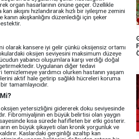
rek organ hasarlarının önüne geçer. Özellikle
kan akışını hızlandırarak hızlı bir iyileşme zemini
e kanın akışkanlığını düzenlediği için şeker
estektir.
i olarak kansere iyi gelir çünkü oksijensiz ortamı
 dokulardaki oksijen seviyesini maksimum düzeye
 vücudun yabancı oluşumlara karşı verdiği doğal
 getirmektedir. Uygulanan diğer tedavi
leri temizlemeye yardımcı olurken hastanın yaşam
rini aktif hale getirip sağlıklı hücreleri koruma
 bir tamamlayıcıdır.
 Mi?
 oksijen yetersizliğini gidererek doku seviyesinde
. Fibromiyaljinin en büyük belirtisi olan yaygın
ri sayesinde kısa sürede hafifleten bir etki gösterir.
aların en büyük şikayeti olan kronik yorgunluk ve
dırır. Kaslardaki gerginliği azaltıp kan