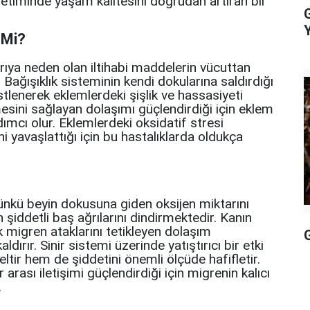
önetiminde yaşam kalitesini doğrudan artıran bir
 Mi?
ğrıya neden olan iltihabi maddelerin vücuttan
 Bağışıklık sisteminin kendi dokularına saldırdığı
lenerek eklemlerdeki şişlik ve hassasiyeti
sini sağlayan dolaşımı güçlendirdiği için eklem
dımcı olur. Eklemlerdeki oksidatif stresi
 yavaşlattığı için bu hastalıklarda oldukça
ünkü beyin dokusuna giden oksijen miktarını
iddetli baş ağrılarını dindirmektedir. Kanın
k migren ataklarını tetikleyen dolaşım
G
dırır. Sinir sistemi üzerinde yatıştırıcı bir etki
ltir hem de şiddetini önemli ölçüde hafifletir.
arası iletişimi güçlendirdiği için migrenin kalıcı
.