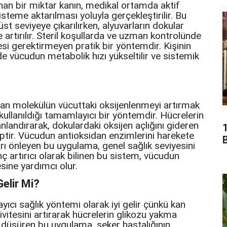
nan bir miktar kanın, medikal ortamda aktif
sisteme aktarılması yoluyla gerçekleştirilir. Bu
st seviyeye çıkarılırken, alyuvarların dokular
 artırılır. Steril koşullarda ve uzman kontrolünde
si gerektirmeyen pratik bir yöntemdir. Kişinin
de vücudun metabolik hızı yükseltilir ve sistemik
an molekülün vücuttaki oksijenlenmeyi artırmak
kullanıldığı tamamlayıcı bir yöntemdir. Hücrelerin
nlandırarak, dokulardaki oksijen açlığını gideren
iptir. Vücudun antioksidan enzimlerini harekete
B
arı önleyen bu uygulama, genel sağlık seviyesini
nç artırıcı olarak bilinen bu sistem, vücudun
sine yardımcı olur.
elir Mi?
ıcı sağlık yöntemi olarak iyi gelir çünkü kan
vitesini artırarak hücrelerin glikozu yakma
ni düşüren bu uygulama, şeker hastalığının