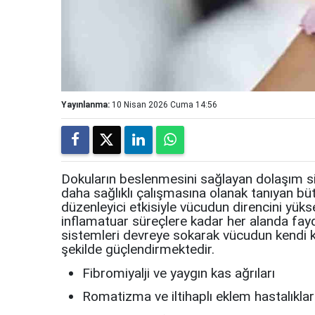
Yayınlanma:
10 Nisan 2026 Cuma 14:56
Dokuların beslenmesini sağlayan dolaşım si
daha sağlıklı çalışmasına olanak tanıyan bütü
düzenleyici etkisiyle vücudun direncini yük
inflamatuar süreçlere kadar her alanda fayd
sistemleri devreye sokarak vücudun kendi k
şekilde güçlendirmektedir.
Fibromiyalji ve yaygın kas ağrıları
Romatizma ve iltihaplı eklem hastalıklar