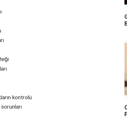
ı
G
B
ı
rı
teği
arı
ların kontrolü
 sorunları
F