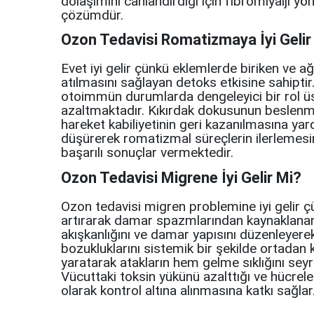
dolaşımını canlandırdığı için fibromiyalji y
çözümdür.
Ozon Tedavisi Romatizmaya İyi Gelir
Evet iyi gelir çünkü eklemlerde biriken ve a
atılmasını sağlayan detoks etkisine sahiptir.
otoimmün durumlarda dengeleyici bir rol üst
azaltmaktadır. Kıkırdak dokusunun beslenme
hareket kabiliyetinin geri kazanılmasına yar
düşürerek romatizmal süreçlerin ilerlemesini
başarılı sonuçlar vermektedir.
Ozon Tedavisi Migrene İyi Gelir Mi?
Ozon tedavisi migren problemine iyi gelir ç
artırarak damar spazmlarından kaynaklanan ş
akışkanlığını ve damar yapısını düzenleyere
bozukluklarını sistemik bir şekilde ortadan kal
yaratarak atakların hem gelme sıklığını seyre
Vücuttaki toksin yükünü azalttığı ve hücreler 
olarak kontrol altına alınmasına katkı sağlar