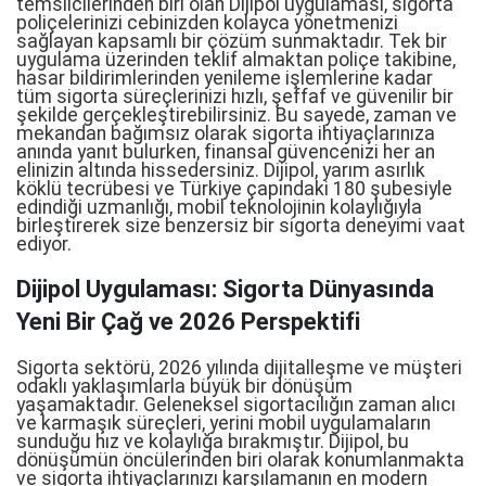
temsilcilerinden biri olan Dijipol uygulaması, sigorta
poliçelerinizi cebinizden kolayca yönetmenizi
sağlayan kapsamlı bir çözüm sunmaktadır. Tek bir
uygulama üzerinden teklif almaktan poliçe takibine,
hasar bildirimlerinden yenileme işlemlerine kadar
tüm sigorta süreçlerinizi hızlı, şeffaf ve güvenilir bir
şekilde gerçekleştirebilirsiniz. Bu sayede, zaman ve
mekandan bağımsız olarak sigorta ihtiyaçlarınıza
anında yanıt bulurken, finansal güvencenizi her an
elinizin altında hissedersiniz. Dijipol, yarım asırlık
köklü tecrübesi ve Türkiye çapındaki 180 şubesiyle
edindiği uzmanlığı, mobil teknolojinin kolaylığıyla
birleştirerek size benzersiz bir sigorta deneyimi vaat
ediyor.
Dijipol Uygulaması: Sigorta Dünyasında
Yeni Bir Çağ ve 2026 Perspektifi
Sigorta sektörü, 2026 yılında dijitalleşme ve müşteri
odaklı yaklaşımlarla büyük bir dönüşüm
yaşamaktadır. Geleneksel sigortacılığın zaman alıcı
ve karmaşık süreçleri, yerini mobil uygulamaların
sunduğu hız ve kolaylığa bırakmıştır. Dijipol, bu
dönüşümün öncülerinden biri olarak konumlanmakta
ve sigorta ihtiyaçlarınızı karşılamanın en modern