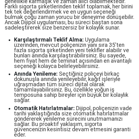
genellikle karmaşık ve zaman alıcı olabilmektedir.
Farklı sigorta şirketlerinden teklif toplamak, her birini
tek tek değerlendirmek ve en uygun seçeneği
bulmak çoğu zaman yorucu bir deneyime dönüşebilir.
Ancak Dijipol uygulaması, bu süreci baştan sona
sadeleştirerek size benzersiz bir kolaylık sunar.
Karşılaştırmalı Teklif Alma:
Uygulama
üzerinden, mevcut poliçenizin yanı sıra 35'ten
fazla sigorta şirketinden yeni teklifler alabilir ve
bunları anında karşılaştırabilirsiniz. Bu sayede,
hem fiyat hem de teminat açısından en avantajlı
seçeneği kolayca belirleyebilirsiniz.
Anında Yenileme:
Seçtiğiniz poliçeyi birkaç
dokunuşla anında yenileyebilir, kağıt işleriyle
uğraşmadan tüm süreci dijital olarak
tamamlayabilirsiniz. Bu, özellikle yoğun iş
temposuna sahip bireyler için büyük bir kolaylık
sağlar.
Otomatik Hatırlatmalar:
Dijipol, poliçenizin vade
tarihi yaklaştığında size otomatik hatırlatmalar
göndererek yenileme sürecini unutmamanızı
sağlar. Bu proaktif yaklaşım, sigorta
güvencenizin kesintisiz devam etmesini garanti
eder.