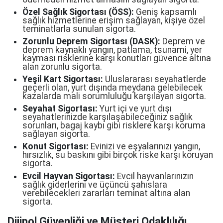
Özel Sağlık Sigortası (ÖSS):
Geniş kapsamlı
sağlık hizmetlerine erişim sağlayan, kişiye özel
teminatlarla sunulan sigorta.
Zorunlu Deprem Sigortası (DASK):
Deprem ve
deprem kaynaklı yangın, patlama, tsunami, yer
kayması risklerine karşı konutları güvence altına
alan zorunlu sigorta.
Yeşil Kart Sigortası:
Uluslararası seyahatlerde
geçerli olan, yurt dışında meydana gelebilecek
kazalarda mali sorumluluğu karşılayan sigorta.
Seyahat Sigortası:
Yurt içi ve yurt dışı
seyahatlerinizde karşılaşabileceğiniz sağlık
sorunları, bagaj kaybı gibi risklere karşı koruma
sağlayan sigorta.
Konut Sigortası:
Evinizi ve eşyalarınızı yangın,
hırsızlık, su baskını gibi birçok riske karşı koruyan
sigorta.
Evcil Hayvan Sigortası:
Evcil hayvanlarınızın
sağlık giderlerini ve üçüncü şahıslara
verebilecekleri zararları teminat altına alan
sigorta.
Dijipol Güvenliği ve Müşteri Odaklılığı