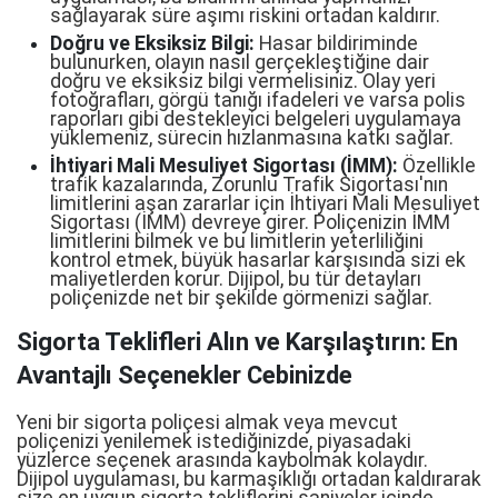
sağlayarak süre aşımı riskini ortadan kaldırır.
Doğru ve Eksiksiz Bilgi:
Hasar bildiriminde
bulunurken, olayın nasıl gerçekleştiğine dair
doğru ve eksiksiz bilgi vermelisiniz. Olay yeri
fotoğrafları, görgü tanığı ifadeleri ve varsa polis
raporları gibi destekleyici belgeleri uygulamaya
yüklemeniz, sürecin hızlanmasına katkı sağlar.
İhtiyari Mali Mesuliyet Sigortası (İMM):
Özellikle
trafik kazalarında, Zorunlu Trafik Sigortası'nın
limitlerini aşan zararlar için İhtiyari Mali Mesuliyet
Sigortası (İMM) devreye girer. Poliçenizin İMM
limitlerini bilmek ve bu limitlerin yeterliliğini
kontrol etmek, büyük hasarlar karşısında sizi ek
maliyetlerden korur. Dijipol, bu tür detayları
poliçenizde net bir şekilde görmenizi sağlar.
Sigorta Teklifleri Alın ve Karşılaştırın: En
Avantajlı Seçenekler Cebinizde
Yeni bir sigorta poliçesi almak veya mevcut
poliçenizi yenilemek istediğinizde, piyasadaki
yüzlerce seçenek arasında kaybolmak kolaydır.
Dijipol uygulaması, bu karmaşıklığı ortadan kaldırarak
size en uygun sigorta tekliflerini saniyeler içinde