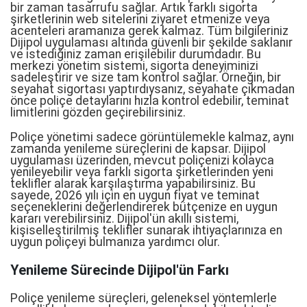
bir zaman tasarrufu sağlar. Artık farklı sigorta
şirketlerinin web sitelerini ziyaret etmenize veya
acenteleri aramanıza gerek kalmaz. Tüm bilgileriniz
Dijipol uygulaması altında güvenli bir şekilde saklanır
ve istediğiniz zaman erişilebilir durumdadır. Bu
merkezi yönetim sistemi, sigorta deneyiminizi
sadeleştirir ve size tam kontrol sağlar. Örneğin, bir
seyahat sigortası yaptırdıysanız, seyahate çıkmadan
önce poliçe detaylarını hızla kontrol edebilir, teminat
limitlerini gözden geçirebilirsiniz.
Poliçe yönetimi sadece görüntülemekle kalmaz, aynı
zamanda yenileme süreçlerini de kapsar. Dijipol
uygulaması üzerinden, mevcut poliçenizi kolayca
yenileyebilir veya farklı sigorta şirketlerinden yeni
teklifler alarak karşılaştırma yapabilirsiniz. Bu
sayede, 2026 yılı için en uygun fiyat ve teminat
seçeneklerini değerlendirerek bütçenize en uygun
kararı verebilirsiniz. Dijipol'ün akıllı sistemi,
kişiselleştirilmiş teklifler sunarak ihtiyaçlarınıza en
uygun poliçeyi bulmanıza yardımcı olur.
Yenileme Sürecinde Dijipol'ün Farkı
Poliçe yenileme süreçleri, geleneksel yöntemlerle