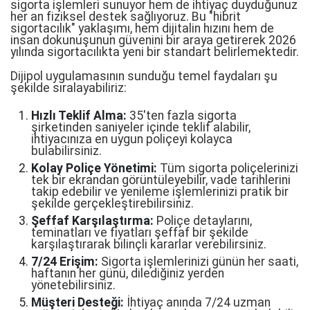
sigorta işlemleri sunuyor hem de ihtiyaç duyduğunuz
her an fiziksel destek sağlıyoruz. Bu "hibrit
sigortacılık" yaklaşımı, hem dijitalin hızını hem de
insan dokunuşunun güvenini bir araya getirerek 2026
yılında sigortacılıkta yeni bir standart belirlemektedir.
Dijipol uygulamasının sunduğu temel faydaları şu
şekilde sıralayabiliriz:
Hızlı Teklif Alma:
35'ten fazla sigorta
şirketinden saniyeler içinde teklif alabilir,
ihtiyacınıza en uygun poliçeyi kolayca
bulabilirsiniz.
Kolay Poliçe Yönetimi:
Tüm sigorta poliçelerinizi
tek bir ekrandan görüntüleyebilir, vade tarihlerini
takip edebilir ve yenileme işlemlerinizi pratik bir
şekilde gerçekleştirebilirsiniz.
Şeffaf Karşılaştırma:
Poliçe detaylarını,
teminatları ve fiyatları şeffaf bir şekilde
karşılaştırarak bilinçli kararlar verebilirsiniz.
7/24 Erişim:
Sigorta işlemlerinizi günün her saati,
haftanın her günü, dilediğiniz yerden
yönetebilirsiniz.
Müşteri Desteği:
İhtiyaç anında 7/24 uzman