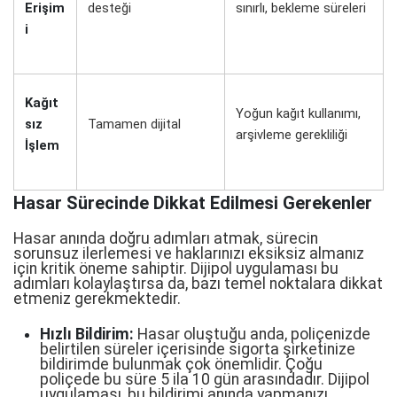
Erişim
desteği
sınırlı, bekleme süreleri
i
Kağıt
Yoğun kağıt kullanımı,
sız
Tamamen dijital
arşivleme gerekliliği
İşlem
Hasar Sürecinde Dikkat Edilmesi Gerekenler
Hasar anında doğru adımları atmak, sürecin
sorunsuz ilerlemesi ve haklarınızı eksiksiz almanız
için kritik öneme sahiptir. Dijipol uygulaması bu
adımları kolaylaştırsa da, bazı temel noktalara dikkat
etmeniz gerekmektedir.
Hızlı Bildirim:
Hasar oluştuğu anda, poliçenizde
belirtilen süreler içerisinde sigorta şirketinize
bildirimde bulunmak çok önemlidir. Çoğu
poliçede bu süre 5 ila 10 gün arasındadır. Dijipol
uygulaması, bu bildirimi anında yapmanızı