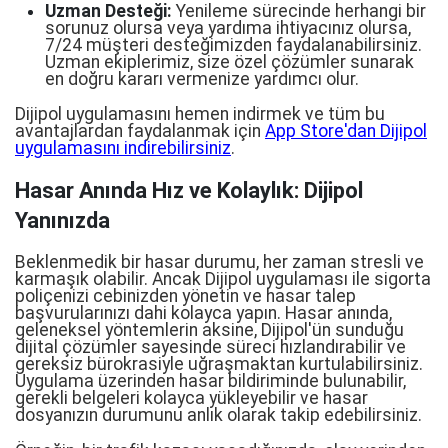
Uzman Desteği:
Yenileme sürecinde herhangi bir
sorunuz olursa veya yardıma ihtiyacınız olursa,
7/24 müşteri desteğimizden faydalanabilirsiniz.
Uzman ekiplerimiz, size özel çözümler sunarak
en doğru kararı vermenize yardımcı olur.
Dijipol uygulamasını hemen indirmek ve tüm bu
avantajlardan faydalanmak için
App Store'dan Dijipol
uygulamasını indirebilirsiniz
.
Hasar Anında Hız ve Kolaylık: Dijipol
Yanınızda
Beklenmedik bir hasar durumu, her zaman stresli ve
karmaşık olabilir. Ancak Dijipol uygulaması ile sigorta
poliçenizi cebinizden yönetin ve hasar talep
başvurularınızı dahi kolayca yapın. Hasar anında,
geleneksel yöntemlerin aksine, Dijipol'ün sunduğu
dijital çözümler sayesinde süreci hızlandırabilir ve
gereksiz bürokrasiyle uğraşmaktan kurtulabilirsiniz.
Uygulama üzerinden hasar bildiriminde bulunabilir,
gerekli belgeleri kolayca yükleyebilir ve hasar
dosyanızın durumunu anlık olarak takip edebilirsiniz.