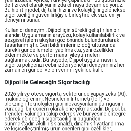
de fiziksel olarak yanınızda olmaya devam ediyoruz.
Bu hibrit model, dijitalin hızını ve kolaylığını geleneksel
sigortacılığın güvenilirliğiyle birleştirerek size en iyi
deneyimi sunar.
Kullanıcı deneyimi, Dijipol için sürekli geliştirilen bir
alandır. Uygulamanın arayüzü, kolay kullanılabilirlik ve
sezgisel işlem akışları göz önünde bulundurularak
tasarlanmıştır. Geri bildirimleriniz doğrultusunda
sürekli güncellemeler yapılmakta, yeni özellikler
eklenmekte ve performans iyileştirmeleri
sağlanmaktadır. Bu sayede, Dijipol uygulaması ile
sigorta poliçenizi cebinizden yönetin deneyiminiz her
zaman en güncel ve en verimli şekilde kalır.
Dijipol ile Geleceğin Sigortacılığı
2026 yılı ve ötesi, sigorta sektöründe yapay zeka (AI),
makine öğrenimi, Nesnelerin İnterneti (IoT) ve
blokzincir teknolojileri gibi inovasyonların damgasını
vuracağı bir dönem olarak öne çıkmaktadır. Dijipol, bu
trendleri yakından takip ederek ve bünyesine entegre
ederek geleceğin sigortacılığını bugünden
sunmaktadır. Akıllı risk analizi, dinamik fiyatlandırma
ve kişiselleştirilmiş ürün önerileri gibi özellikler,