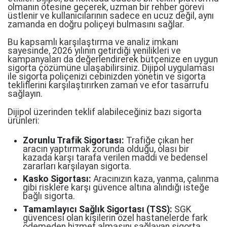
olmanın ötesine geçerek, uzman bir rehber görevi
üstlenir ve kullanıcılarının sadece en ucuz değil, aynı
zamanda en doğru poliçeyi bulmasını sağlar.
Bu kapsamlı karşılaştırma ve analiz imkanı
sayesinde, 2026 yılının getirdiği yenilikleri ve
kampanyaları da değerlendirerek bütçenize en uygun
sigorta çözümüne ulaşabilirsiniz. Dijipol uygulaması
ile sigorta poliçenizi cebinizden yönetin ve sigorta
tekliflerini karşılaştırırken zaman ve efor tasarrufu
sağlayın.
Dijipol üzerinden teklif alabileceğiniz bazı sigorta
ürünleri:
Zorunlu Trafik Sigortası:
Trafiğe çıkan her
aracın yaptırmak zorunda olduğu, olası bir
kazada karşı tarafa verilen maddi ve bedensel
zararları karşılayan sigorta.
Kasko Sigortası:
Aracınızın kaza, yanma, çalınma
gibi risklere karşı güvence altına alındığı isteğe
bağlı sigorta.
Tamamlayıcı Sağlık Sigortası (TSS):
SGK
güvencesi olan kişilerin özel hastanelerde fark
ödemeden hizmet almasını sağlayan sigorta.