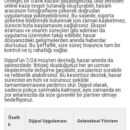
Örneğin, bir trafik kazası yaşadığınızda, olay yerinden
online kaza tespit tutanağı oluşturabilir, hasarlı
aracınızın fotoğraflarını çekerek doğrudan
uygulamaya yükleyebilirsiniz. Bu sayede, sigorta
şirketine bildirimde bulunmak için zaman kaybetmez,
sürecin hızla başlamasını sağlarsınız. Eksper
ataması ve onarım süreçleri gibi adımları da
uygulama üzerinden takip edebilir, hasar
dosyanızdaki gelişmelerden anında haberdar
olursunuz. Bu şeffaflık, size süreç boyunca tam bir
kontrol ve iç rahatlığı sağlar.
Dijipol'ün 7/24 müşteri desteği, hasar anında da
yanınızdadır. İhtiyaç duyduğunuz her an uzman
ekiplerimizle iletişime geçebilir, sorularınızı sorabilir
ve rehberlik alabilirsiniz. Bu kesintisiz destek, hasar
sürecinin en hızlı ve sorunsuz şekilde
tamamlanmasına yardımcı olur. Dijipol olarak,
sadece poliçe satmakla kalmıyor, aynı zamanda en
zor anlarınızda da size güvenilir bir partner olmayı
hedefliyoruz.
Özelli
Dijipol Uygulaması
Geleneksel Yöntem
k