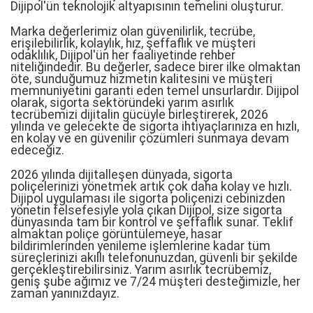
Dijipol'ün teknolojik altyapısının temelini oluşturur.
Marka değerlerimiz olan güvenilirlik, tecrübe,
erişilebilirlik, kolaylık, hız, şeffaflık ve müşteri
odaklılık, Dijipol'ün her faaliyetinde rehber
niteliğindedir. Bu değerler, sadece birer ilke olmaktan
öte, sunduğumuz hizmetin kalitesini ve müşteri
memnuniyetini garanti eden temel unsurlardır. Dijipol
olarak, sigorta sektöründeki yarım asırlık
tecrübemizi dijitalin gücüyle birleştirerek, 2026
yılında ve gelecekte de sigorta ihtiyaçlarınıza en hızlı,
en kolay ve en güvenilir çözümleri sunmaya devam
edeceğiz.
2026 yılında dijitalleşen dünyada, sigorta
poliçelerinizi yönetmek artık çok daha kolay ve hızlı.
Dijipol uygulaması ile sigorta poliçenizi cebinizden
yönetin felsefesiyle yola çıkan Dijipol, size sigorta
dünyasında tam bir kontrol ve şeffaflık sunar. Teklif
almaktan poliçe görüntülemeye, hasar
bildirimlerinden yenileme işlemlerine kadar tüm
süreçlerinizi akıllı telefonunuzdan, güvenli bir şekilde
gerçekleştirebilirsiniz. Yarım asırlık tecrübemiz,
geniş şube ağımız ve 7/24 müşteri desteğimizle, her
zaman yanınızdayız.