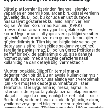
Dijital platformlar üzerinden finansal işlemler
yaparken en önemli konulardan biri, kişisel verilerin
güvenliğidir. Dijipol, bu konuda en üst düzeyde
hassasiyet göstererek kullanıcılarının verilerini
Kişisel Verileri Korunması Kanunu (KVKK)
mevzuatına tamamen uygun bir şekilde işler ve
korur. Uygulamanın altyapısı, veri gizliliğini ve siber
güvenliği sağlamak üzere en güncel teknolojilerle
güçlendirilmiştir. Tüm kişisel bilgileriniz ve poliçe
detaylarınız şifreli bir şekilde saklanır ve üçüncü
taraflarla paylaşılmaz. Dijipol'ün Çerez Politikası da
şeffaf bir şekilde açıklanmış olup, size daha iyi
hizmet sunabilmek amacıyla çerezlerin nasıl
kullanıldığına dair detaylı bilgi vermektedir.
Müşteri odaklılık, Dijipol'ün temel marka
değerlerinden biridir. Bu anlayışla, kullanıcılarımızın
her türlü soru ve sorununa anında yanıt verebilmek
için 7/24 müşteri desteği sunmaktayız. İster
telefonla, ister uygulama içi mesajlaşma ile,
isterseniz de e-posta yoluyla uzman ekiplerimize
ulaşabilir, sigorta danışmanlığı hizmeti alabilirsiniz.
Bu destek, sadece hasar anında değil, poliçe alımı,
yenileme veya genel bilgi edinme süreçlerinde de
yanınızdadır. Ayrıca, Türkiye çapındaki 180 şubemizle