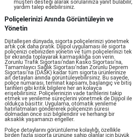
müşteri desteği alarak sorularınıza yanıt bulabilir,
yardım talep edebilirsiniz.
Poliçelerinizi Anında Görüntüleyin ve
Yönetin
Dijitalleşen dünyada, sigorta poliçelerinizi yönetmek
artık çok daha pratik. Dijipol uygulaması ile sigorta
poliçenizi cebinizden yönetin ve tüm poliçelerinizi tek
bir ekranda toplayarak karmaşıklığa son verin.
Zorunlu Trafik Sigortası'ndan Kasko Sigortası'na,
Tamamlayıcı Sağlık Sigortası'ndan Zorunlu Deprem
Sigortası'na (DASK) kadar tüm sigorta ürünlerinize
ait detayları anında görüntüleyebilirsiniz. Bu sayede,
poliçe numarası, teminat kapsamı, başlangıç ve bitiş
tarihleri gibi kritik bilgilere her an kolayca
erişebilirsiniz. Poliçelerinizin vade tarihlerini takip
etmek ve yenileme süreçlerini yönetmek de Dijipol ile
oldukça basittir. Uygulama, otomatik yenileme
hatırlatmaları göndererek poliçenizin süresi
dolmadan önce sizi bilgilendirir ve herhangi bir
aksaklık yaşamanızı engeller.
Poliçe detaylarını görüntüleme kolaylığı, özellikle
birden fazla sigorta ürününe sahip olanlar için büyük