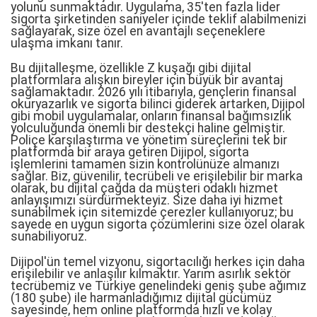
yolunu sunmaktadır. Uygulama, 35'ten fazla lider
sigorta şirketinden saniyeler içinde teklif alabilmenizi
sağlayarak, size özel en avantajlı seçeneklere
ulaşma imkanı tanır.
Bu dijitalleşme, özellikle Z kuşağı gibi dijital
platformlara alışkın bireyler için büyük bir avantaj
sağlamaktadır. 2026 yılı itibarıyla, gençlerin finansal
okuryazarlık ve sigorta bilinci giderek artarken, Dijipol
gibi mobil uygulamalar, onların finansal bağımsızlık
yolculuğunda önemli bir destekçi haline gelmiştir.
Poliçe karşılaştırma ve yönetim süreçlerini tek bir
platformda bir araya getiren Dijipol, sigorta
işlemlerini tamamen sizin kontrolünüze almanızı
sağlar. Biz, güvenilir, tecrübeli ve erişilebilir bir marka
olarak, bu dijital çağda da müşteri odaklı hizmet
anlayışımızı sürdürmekteyiz. Size daha iyi hizmet
sunabilmek için sitemizde çerezler kullanıyoruz; bu
sayede en uygun sigorta çözümlerini size özel olarak
sunabiliyoruz.
Dijipol'ün temel vizyonu, sigortacılığı herkes için daha
erişilebilir ve anlaşılır kılmaktır. Yarım asırlık sektör
tecrübemiz ve Türkiye genelindeki geniş şube ağımız
(180 şube) ile harmanladığımız dijital gücümüz
sayesinde, hem online platformda hızlı ve kolay