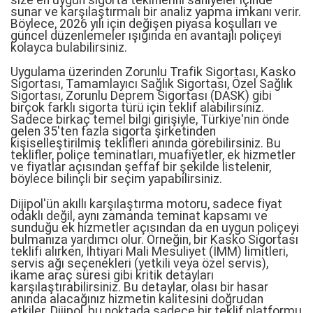
sunar ve karşılaştırmalı bir analiz yapma imkanı verir.
Böylece, 2026 yılı için değişen piyasa koşulları ve
güncel düzenlemeler ışığında en avantajlı poliçeyi
kolayca bulabilirsiniz.
Uygulama üzerinden Zorunlu Trafik Sigortası, Kasko
Sigortası, Tamamlayıcı Sağlık Sigortası, Özel Sağlık
Sigortası, Zorunlu Deprem Sigortası (DASK) gibi
birçok farklı sigorta türü için teklif alabilirsiniz.
Sadece birkaç temel bilgi girişiyle, Türkiye'nin önde
gelen 35'ten fazla sigorta şirketinden
kişiselleştirilmiş teklifleri anında görebilirsiniz. Bu
teklifler, poliçe teminatları, muafiyetler, ek hizmetler
ve fiyatlar açısından şeffaf bir şekilde listelenir,
böylece bilinçli bir seçim yapabilirsiniz.
Dijipol'ün akıllı karşılaştırma motoru, sadece fiyat
odaklı değil, aynı zamanda teminat kapsamı ve
sunduğu ek hizmetler açısından da en uygun poliçeyi
bulmanıza yardımcı olur. Örneğin, bir Kasko Sigortası
teklifi alırken, İhtiyari Mali Mesuliyet (İMM) limitleri,
servis ağı seçenekleri (yetkili veya özel servis),
ikame araç süresi gibi kritik detayları
karşılaştırabilirsiniz. Bu detaylar, olası bir hasar
anında alacağınız hizmetin kalitesini doğrudan
etkiler. Dijipol, bu noktada sadece bir teklif platformu