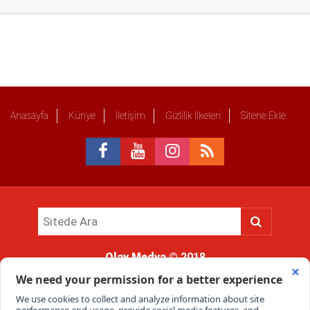
Anasayfa
Künye
İletişim
Gizlilik İlkeleri
Sitene Ekle
Olay Medya
© 2018
Sitemizde kullanılan içerik ve görsellerin tüm hakları saklıdır, izinsiz
kullanımı hukuki yaptırıma tabidir.