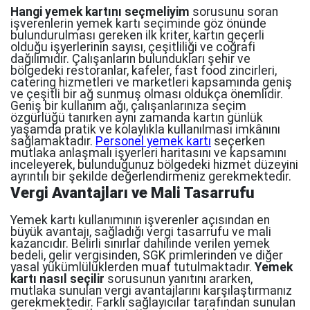
Hangi yemek kartını seçmeliyim
sorusunu soran
işverenlerin yemek kartı seçiminde göz önünde
bulundurulması gereken ilk kriter, kartın geçerli
olduğu işyerlerinin sayısı, çeşitliliği ve coğrafi
dağılımıdır. Çalışanların bulundukları şehir ve
bölgedeki restoranlar, kafeler, fast food zincirleri,
catering hizmetleri ve marketleri kapsamında geniş
ve çeşitli bir ağ sunmuş olması oldukça önemlidir.
Geniş bir kullanım ağı, çalışanlarınıza seçim
özgürlüğü tanırken aynı zamanda kartın günlük
yaşamda pratik ve kolaylıkla kullanılması imkânını
sağlamaktadır.
Personel yemek kartı
seçerken
mutlaka anlaşmalı işyerleri haritasını ve kapsamını
inceleyerek, bulunduğunuz bölgedeki hizmet düzeyini
ayrıntılı bir şekilde değerlendirmeniz gerekmektedir.
Vergi Avantajları ve Mali Tasarrufu
Yemek kartı kullanımının işverenler açısından en
büyük avantajı, sağladığı vergi tasarrufu ve mali
kazancıdır. Belirli sınırlar dahilinde verilen yemek
bedeli, gelir vergisinden, SGK primlerinden ve diğer
yasal yükümlülüklerden muaf tutulmaktadır.
Yemek
kartı nasıl seçilir
sorusunun yanıtını ararken,
mutlaka sunulan vergi avantajlarını karşılaştırmanız
gerekmektedir. Farklı sağlayıcılar tarafından sunulan