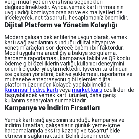
vergi muafiyetleri ve istisna seçenekleri
değişebilmektedir. Ayrıca, yemek kartı firmasının
uyguladığı komisyon oranları ve ek maliyetleri de
inceleyerek, net tasarrufu hesaplamanız önemlidir.
Dijital Platform ve Yönetim Kolaylığı
Modern çalışan beklentilerine uygun olarak, yemek
kartı sağlayıcılarının sunduğu dijital altyapı ve
yönetim araçları son derece önemli bir faktördür.
Mobil uygulama aracılığıyla bakiye sorgulama,
harcama raporlaması, kampanya takibi ve QR kodlu
ödeme gibi özelliklerin varlığı, kullanıcı deneyimini
önemli ölçüde iyileştirmektedir. İşveren tarafından
ise çalışan yönetimi, bakiye yüklemesi, raporlama ve
muhasebe entegrasyonu gibi işlemler dijital
platform üzerinden kolayca yapılabilmelidir.
Kurumsal hediye kartı
veya
market kartı
özellikleri de
taşıyabilecek yemek kartı ürünleri, daha geniş
kullanım senaryoları sunmaktadır.
Kampanya ve İndirim Fırsatları
Yemek kartı sağlayıcısının sunduğu kampanya ve
indirim fırsatları, çalışanların günlük yeme-içme
harcamalarında ekstra kazanç ve tasarruf elde
etmesini sağlamaktadır. Belirli dönemlerde