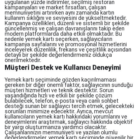
uygulanan yüzde indirimler, seçilmiş restoran
kampanyaları ve market fırsatları, çalışan
memnuniyetini artırırken aynı zamanda kartın
kullanım sıklığını ve seviyesini de yükseltmektedir.
Kampanya özellikleri, düzenli ve sistemli bir şekilde
güncellenmiş ve çalışan davranışlarını takip eden
modern platformlarda daha etkili olmaktadır. Bu
nedenle yemek kartı seçerken, sağlayıcıların
kampanya sayfalarını ve promosyonal hizmetlerini
inceleyerek düzenlilik, frekans ve çeşitlilik açısından
detaylı bir şekilde değerlendirmeniz oldukça
önerilmektedir.
Müşteri Destek ve Kullanıcı Deneyimi
Yemek kartı seçiminde gözden kaçırılmaması
gereken bir diğer önemli faktör, sağlayıcının sunduğu
müşteri hizmetleri ve teknik destektir. Sorun
yaşandığında hızlı ve etkili bir şekilde çözüm
bulabilecek, telefon, e-posta veya canlı sohbet
desteği sunan bir sağlayıcı tercih etmek, gelecekteki
sorunları minimize edecektir. Ayrıca, mevcut
kullanıcıların yemek kartı hakkındaki yorumlarını ve
deneyimlerini araştırmak, sağlayıcı hakkında objektif
bir yargı oluşturmanıza yardımcı olacaktır.
Çalışanlarınızın memnuniyeti ve yazılan olumlu
değerlendirmeler, yemek kartı seçiminde güvenilir bir