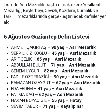
Listede Asri Mezarlık başta olmak üzere Yeşilkent
Mezarlığı, Beylerbeyi, Cevizli, Kozdere, Durnalık ve
farklı il mezarlıklarında gerçekleştirilecek definler yer
aldı.
6 Ağustos Gaziantep Defin Listesi
AHMET ÇAKIRTAŞ –
90 yaş
–
Asri Mezarlık
SERPİL KIZIKOĞLU –
45 yaş
–
Asri Mezarlık
ARİF ÇELİK –
85 yaş
–
Asri Mezarlık
ABDULLAH BULUT –
71 yaş
–
Asri Mezarlık
SENEM UYGUR –
82 yaş
–
Asri Mezarlık
FADİLE ÖZTERAZİCİ –
90 yaş
–
Asri Mezarlık
RAMAZAN ÖZAYGUT –
67 yaş
–
Asri Mezarlık
EDA ERDEM –
41 yaş
–
Asri Mezarlık
FATMA DAĞ –
62 yaş
–
Asri Mezarlık
HAKAN BOYACIGİL –
55 yaş
–
Hatay
SEVİM TABUR –
71 yaş
–
Kayalıpınar