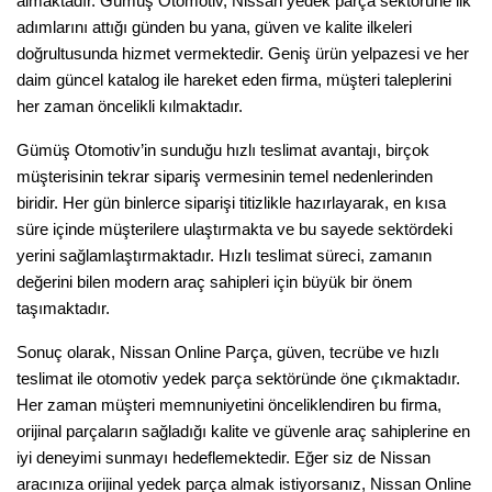
almaktadır. Gümüş Otomotiv, Nissan yedek parça sektörüne ilk 
adımlarını attığı günden bu yana, güven ve kalite ilkeleri 
doğrultusunda hizmet vermektedir. Geniş ürün yelpazesi ve her 
daim güncel katalog ile hareket eden firma, müşteri taleplerini 
her zaman öncelikli kılmaktadır.
Gümüş Otomotiv’in sunduğu hızlı teslimat avantajı, birçok 
müşterisinin tekrar sipariş vermesinin temel nedenlerinden 
biridir. Her gün binlerce siparişi titizlikle hazırlayarak, en kısa 
süre içinde müşterilere ulaştırmakta ve bu sayede sektördeki 
yerini sağlamlaştırmaktadır. Hızlı teslimat süreci, zamanın 
değerini bilen modern araç sahipleri için büyük bir önem 
taşımaktadır.
Sonuç olarak, Nissan Online Parça, güven, tecrübe ve hızlı 
teslimat ile otomotiv yedek parça sektöründe öne çıkmaktadır. 
Her zaman müşteri memnuniyetini önceliklendiren bu firma, 
orijinal parçaların sağladığı kalite ve güvenle araç sahiplerine en 
iyi deneyimi sunmayı hedeflemektedir. Eğer siz de Nissan 
aracınıza orijinal yedek parça almak istiyorsanız, Nissan Online 