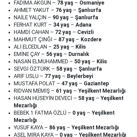
FADIMA AKGÜN –
78 yaş
–
Osmaniye
AHMET YAKUT –
76 yaş
–
Şanlıurfa
NAİLE YALÇIN –
90 yaş
–
Şanlıurfa
FERHAT KURT –
34 yaş
–
Adana
HAMDİ CAHAN –
72 yaş
–
Cevizli
MAHMUT ÇINĞI –
87 yaş
–
Kozdere
ALİ ELCEDLAN –
25 yaş
–
Kilis
EMİNE ÇAY –
56 yaş
–
Durnalık
NASAN ELMUHAMMED –
50 yaş
–
Kilis
SEVGİ ÖZTÜRK –
58 yaş
–
Şanlıurfa
ARİF USLU –
77 yaş
–
Beylerbeyi
MUSTAFA POLAT –
47 yaş
–
Gaziantep
RIDVAN MEMİŞ –
61 yaş
–
Yeşilkent Mezarlığı
HASAN HÜSEYİN DEVECİ –
58 yaş
–
Yeşilkent
Mezarlığı
BEBEK 1 FATMA ÖZLÜ –
0 yaş
–
Yeşilkent
Mezarlığı
YUSUF KAYA –
86 yaş
–
Yeşilkent Mezarlığı
ASEL MİRA KAYA –
0 yaş
–
Yeşilkent Mezarlığı