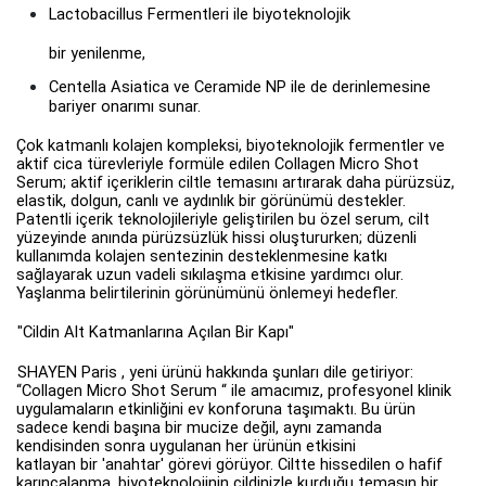
Lactobacillus Fermentleri ile biyoteknolojik
bir yenilenme,
Centella Asiatica ve Ceramide NP ile de derinlemesine
bariyer onarımı sunar.
Çok katmanlı kolajen kompleksi, biyoteknolojik fermentler ve
aktif cica türevleriyle formüle edilen Collagen Micro Shot
Serum; aktif içeriklerin ciltle temasını artırarak daha pürüzsüz,
elastik, dolgun, canlı ve aydınlık bir görünümü destekler.
Patentli içerik teknolojileriyle geliştirilen bu özel serum, cilt
yüzeyinde anında pürüzsüzlük hissi oluştururken; düzenli
kullanımda kolajen sentezinin desteklenmesine katkı
sağlayarak uzun vadeli sıkılaşma etkisine yardımcı olur.
Yaşlanma belirtilerinin görünümünü önlemeyi hedefler.
"Cildin Alt Katmanlarına Açılan Bir Kapı"
SHAYEN Paris , yeni ürünü hakkında şunları dile getiriyor:
“Collagen Micro Shot Serum “ ile amacımız, profesyonel klinik
uygulamaların etkinliğini ev konforuna taşımaktı. Bu ürün
sadece kendi başına bir mucize değil, aynı zamanda
kendisinden sonra uygulanan her ürünün etkisini
katlayan bir 'anahtar' görevi görüyor. Ciltte hissedilen o hafif
karıncalanma, biyoteknolojinin cildinizle kurduğu temasın bir