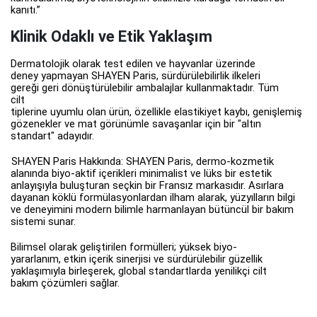
kanıtı.”
Klinik Odaklı ve Etik Yaklaşım
Dermatolojik olarak test edilen ve hayvanlar üzerinde
deney yapmayan SHAYEN Paris, sürdürülebilirlik ilkeleri
gereği geri dönüştürülebilir ambalajlar kullanmaktadır. Tüm
cilt
tiplerine uyumlu olan ürün, özellikle elastikiyet kaybı, genişlemiş
gözenekler ve mat görünümle savaşanlar için bir "altın
standart" adayıdır.
SHAYEN Paris Hakkında: SHAYEN Paris, dermo-kozmetik
alanında biyo-aktif içerikleri minimalist ve lüks bir estetik
anlayışıyla buluşturan seçkin bir Fransız markasıdır. Asırlara
dayanan köklü formülasyonlardan ilham alarak, yüzyılların bilgi
ve deneyimini modern bilimle harmanlayan bütüncül bir bakım
sistemi sunar.
Bilimsel olarak geliştirilen formülleri; yüksek biyo-
yararlanım, etkin içerik sinerjisi ve sürdürülebilir güzellik
yaklaşımıyla birleşerek, global standartlarda yenilikçi cilt
bakım çözümleri sağlar.