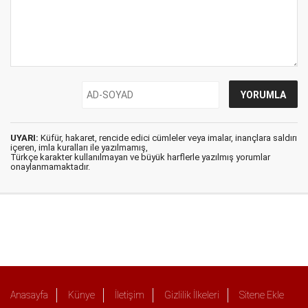
UYARI:
Küfür, hakaret, rencide edici cümleler veya imalar, inançlara saldırı
içeren, imla kuralları ile yazılmamış,
Türkçe karakter kullanılmayan ve büyük harflerle yazılmış yorumlar
onaylanmamaktadır.
Anasayfa
Künye
İletişim
Gizlilik İlkeleri
Sitene Ekle