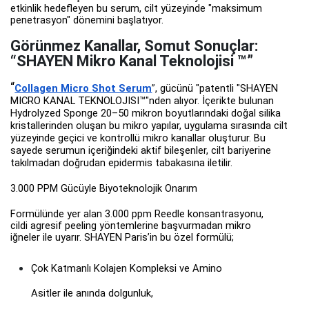
etkinlik hedefleyen bu serum, cilt yüzeyinde "maksimum
penetrasyon" dönemini başlatıyor.
Görünmez Kanallar, Somut Sonuçlar:
“SHAYEN Mikro Kanal Teknolojisi
™
”
“
Collagen Micro Shot Serum
”
, gücünü "patentli "SHAYEN
MICRO KANAL TEKNOLOJISI
™
"nden alıyor. İçerikte bulunan
Hydrolyzed Sponge 20–50 mikron boyutlarındaki doğal silika
kristallerinden oluşan bu mikro yapılar, uygulama sırasında cilt
yüzeyinde geçici ve kontrollü mikro kanallar oluşturur. Bu
sayede serumun içeriğindeki aktif bileşenler, cilt bariyerine
takılmadan doğrudan epidermis tabakasına iletilir.
3.000 PPM Gücüyle Biyoteknolojik Onarım
Formülünde yer alan 3.000 ppm Reedle konsantrasyonu,
cildi agresif peeling yöntemlerine başvurmadan mikro
iğneler ile uyarır. SHAYEN Paris’in bu özel formülü;
Çok Katmanlı Kolajen Kompleksi ve Amino
Asitler ile anında dolgunluk,