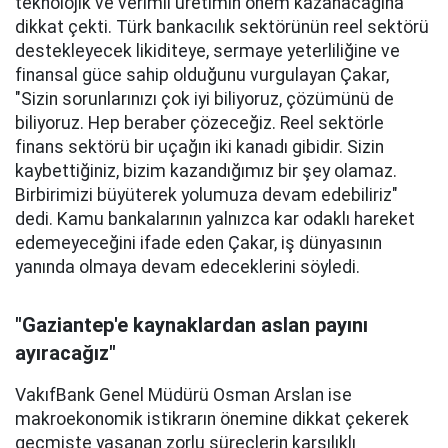
teknolojik ve verimli üretimin önem kazanacağına
dikkat çekti. Türk bankacılık sektörünün reel sektörü
destekleyecek likiditeye, sermaye yeterliliğine ve
finansal güce sahip olduğunu vurgulayan Çakar,
"Sizin sorunlarınızı çok iyi biliyoruz, çözümünü de
biliyoruz. Hep beraber çözeceğiz. Reel sektörle
finans sektörü bir uçağın iki kanadı gibidir. Sizin
kaybettiğiniz, bizim kazandığımız bir şey olamaz.
Birbirimizi büyüterek yolumuza devam edebiliriz"
dedi. Kamu bankalarının yalnızca kar odaklı hareket
edemeyeceğini ifade eden Çakar, iş dünyasının
yanında olmaya devam edeceklerini söyledi.
"Gaziantep'e kaynaklardan aslan payını
ayıracağız"
VakıfBank Genel Müdürü Osman Arslan ise
makroekonomik istikrarın önemine dikkat çekerek
geçmişte yaşanan zorlu süreçlerin karşılıklı