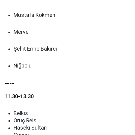
Mustafa Kökmen
Merve
Şehit Emre Bakırcı
Niğbolu
----
11.30-13.30
Belkıs
Oruç Reis
Haseki Sultan