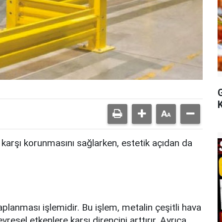
 karşı korunmasını sağlarken, estetik açıdan da
planması işlemidir. Bu işlem, metalin çeşitli hava
resel etkenlere karşı direncini arttırır. Ayrıca,