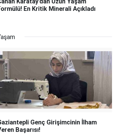
Canan Karatay'dan Uzun Yaşam
ormülü! En Kritik Minerali Açıkladı
Yaşam
Gaziantepli Genç Girişimcinin İlham
Veren Başarısı!