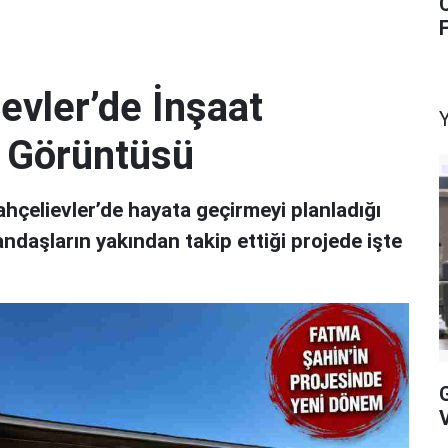
F
evler’de İnşaat
in Görüntüsü
hçelievler’de hayata geçirmeyi planladığı
andaşların yakından takip ettiği projede işte