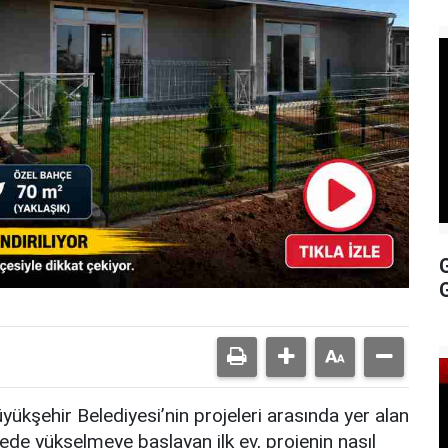
kşehir Belediyesi’nin projeleri arasında yer alan
ede yükselmeye başlayan ilk ev, projenin nasıl