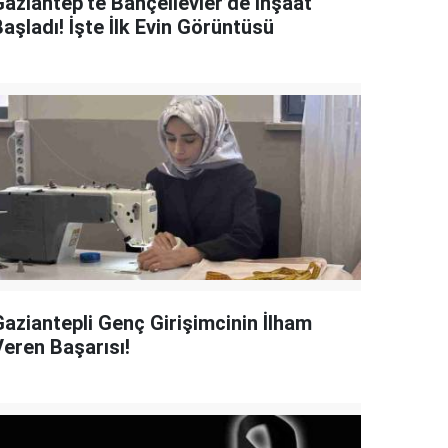
Gaziantep'te Bahçelievler’de İnşaat
aşladı! İşte İlk Evin Görüntüsü
Gaziantepli Genç Girişimcinin İlham
Veren Başarısı!