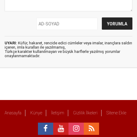
UYARI:
Küfür, hakaret, rencide edici cümleler veya imalar, inançlara saldırı
içeren, imla kuralları ile yazılmamış,
Türkçe karakter kullanılmayan ve büyük harflerle yazılmış yorumlar
onaylanmamaktadır.
Anasayfa
Künye
İletişim
Gizlilik İlkeleri
Sitene Ekle