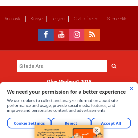
Anasayfa
Künye
İletişim
Gizlilik İlkeleri
Sitene Ekle
Olay Medya
© 2018
Sitemizde kullanılan içerik ve görsellerin tüm hakları saklıdır, izinsiz
kullanımı hukuki yaptırıma tabidir.
Haber Portalı Yazılımı