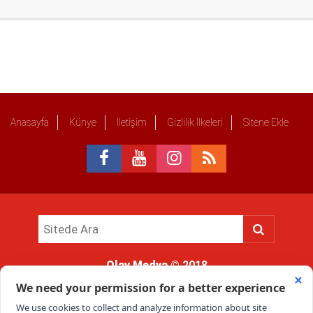
Anasayfa
Künye
İletişim
Gizlilik İlkeleri
Sitene Ekle
Olay Medya
© 2018
Sitemizde kullanılan içerik ve görsellerin tüm hakları saklıdır, izinsiz
kullanımı hukuki yaptırıma tabidir.