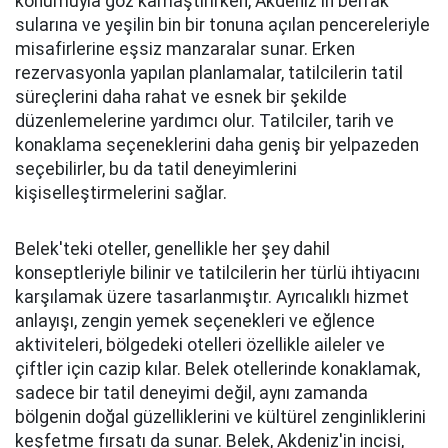
konumuyla göz kamaştırırken, Akdeniz'in berrak
sularına ve yeşilin bin bir tonuna açılan pencereleriyle
misafirlerine eşsiz manzaralar sunar. Erken
rezervasyonla yapılan planlamalar, tatilcilerin tatil
süreçlerini daha rahat ve esnek bir şekilde
düzenlemelerine yardımcı olur. Tatilciler, tarih ve
konaklama seçeneklerini daha geniş bir yelpazeden
seçebilirler, bu da tatil deneyimlerini
kişiselleştirmelerini sağlar.
Belek'teki oteller, genellikle her şey dahil
konseptleriyle bilinir ve tatilcilerin her türlü ihtiyacını
karşılamak üzere tasarlanmıştır. Ayrıcalıklı hizmet
anlayışı, zengin yemek seçenekleri ve eğlence
aktiviteleri, bölgedeki otelleri özellikle aileler ve
çiftler için cazip kılar. Belek otellerinde konaklamak,
sadece bir tatil deneyimi değil, aynı zamanda
bölgenin doğal güzelliklerini ve kültürel zenginliklerini
keşfetme fırsatı da sunar. Belek, Akdeniz'in incisi,