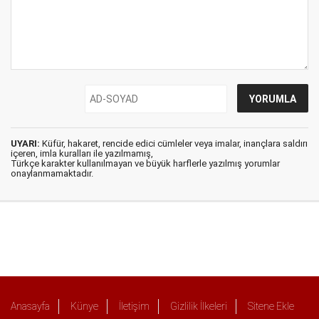
UYARI:
Küfür, hakaret, rencide edici cümleler veya imalar, inançlara saldırı
içeren, imla kuralları ile yazılmamış,
Türkçe karakter kullanılmayan ve büyük harflerle yazılmış yorumlar
onaylanmamaktadır.
Anasayfa
Künye
İletişim
Gizlilik İlkeleri
Sitene Ekle